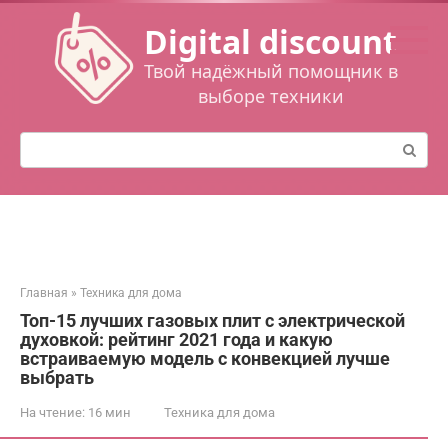
Перейти
Digital discount
к
контенту
Твой надёжный помощник в
выборе техники
Поиск:
Главная
»
Техника для дома
Топ-15 лучших газовых плит с электрической
духовкой: рейтинг 2021 года и какую
встраиваемую модель с конвекцией лучше
выбрать
На чтение:
16 мин
Техника для дома