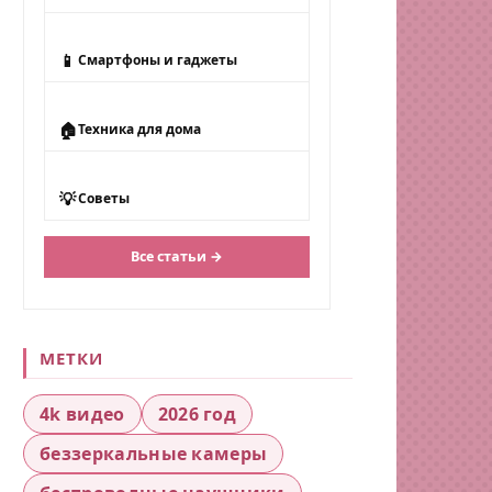
📱
Смартфоны и гаджеты
🏠
Техника для дома
💡
Советы
Все статьи →
МЕТКИ
4k видео
2026 год
беззеркальные камеры