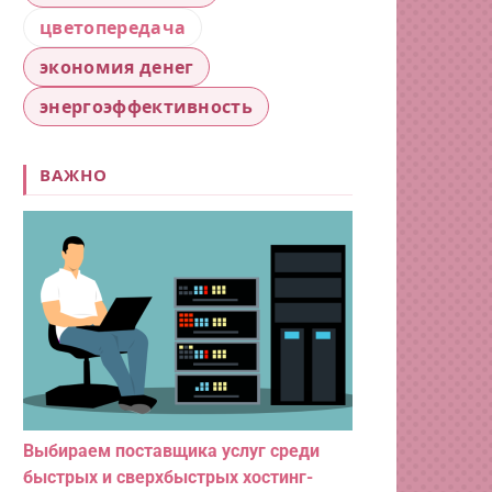
цветопередача
экономия денег
энергоэффективность
ВАЖНО
Выбираем поставщика услуг среди
быстрых и сверхбыстрых хостинг-