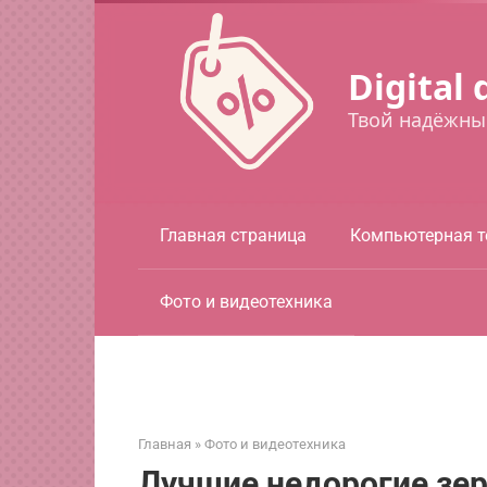
Перейти
к
контенту
Digital 
Твой надёжны
Главная страница
Компьютерная т
Фото и видеотехника
Главная
»
Фото и видеотехника
Лучшие недорогие зе