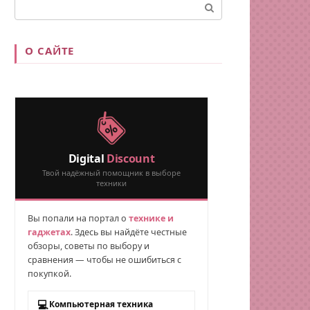
Поиск:
О САЙТЕ
Digital
Discount
Твой надёжный помощник в выборе
техники
Вы попали на портал о
технике и
гаджетах
. Здесь вы найдёте честные
обзоры, советы по выбору и
сравнения — чтобы не ошибиться с
покупкой.
💻
Компьютерная техника