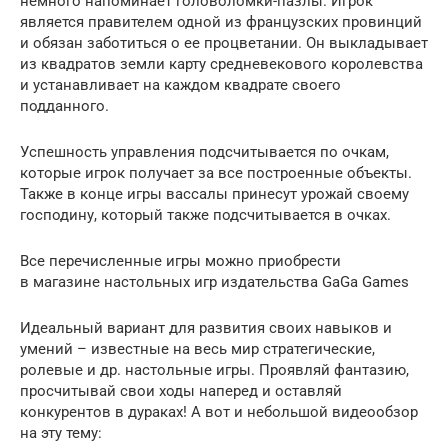
немного напоминает головоломки-пазлы. Игрок
является правителем одной из французских провинций
и обязан заботиться о ее процветании. Он выкладывает
из квадратов земли карту средневекового королевства
и устанавливает на каждом квадрате своего
подданного.
Успешность управления подсчитывается по очкам,
которые игрок получает за все построенные объекты.
Также в конце игры вассалы принесут урожай своему
господину, который также подсчитывается в очках.
Все перечисленные игры можно приобрести
в магазине настольных игр издательства GaGa Games
Идеальный вариант для развития своих навыков и
умений – известные на весь мир стратегические,
ролевые и др. настольные игры. Проявляй фантазию,
просчитывай свои ходы наперед и оставляй
конкурентов в дураках! А вот и небольшой видеообзор
на эту тему: