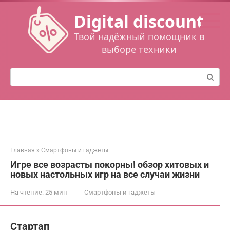
Перейти
Digital discount
к
контенту
Твой надёжный помощник в
выборе техники
Поиск:
Главная
»
Смартфоны и гаджеты
Игре все возрасты покорны! обзор хитовых и
новых настольных игр на все случаи жизни
На чтение:
25 мин
Смартфоны и гаджеты
Стартап