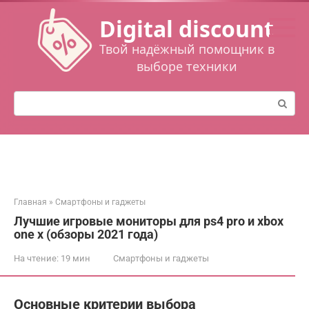
Перейти
Digital discount
к
контенту
Твой надёжный помощник в
выборе техники
Поиск:
Главная
»
Смартфоны и гаджеты
Лучшие игровые мониторы для ps4 pro и xbox
one x (обзоры 2021 года)
На чтение:
19 мин
Смартфоны и гаджеты
Основные критерии выбора