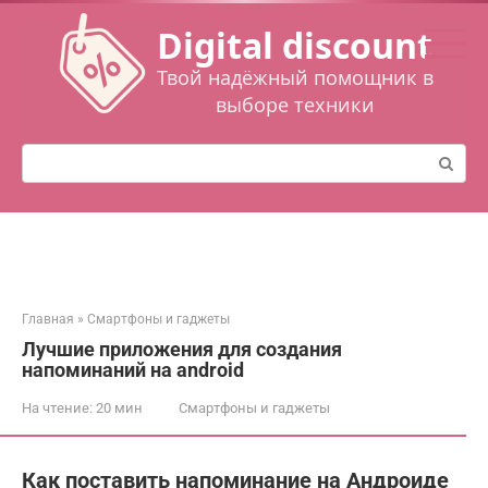
Перейти
Digital discount
к
контенту
Твой надёжный помощник в
выборе техники
Поиск:
Главная
»
Смартфоны и гаджеты
Лучшие приложения для создания
напоминаний на android
На чтение:
20 мин
Смартфоны и гаджеты
Как поставить напоминание на Андроиде