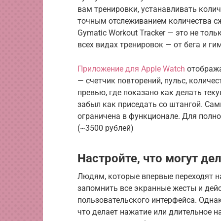
вам тренировки, устанавливать колич
точным отслеживанием количества сж
Gymatic Workout Tracker — это не тол
всех видах тренировок — от бега и г
Приложение для Apple Watch
отобража
— счетчик повторений, пульс, количе
превью, где показано как делать тек
забыл как приседать со штангой. Са
ограничена в функционале. Для полн
(~3500 рублей)
Настройте, что могут де
Людям, которые впервые переходят на
запомнить все экранные жесты и дей
пользовательского интерфейса. Однак
что делает нажатие или длительное н