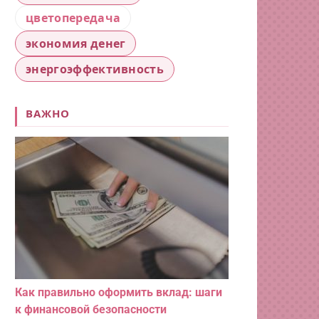
цветопередача
экономия денег
энергоэффективность
ВАЖНО
Как правильно оформить вклад: шаги
к финансовой безопасности