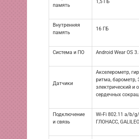
1,5 ГБ
память
Внутренняя
16 ГБ
память
Система и ПО
Android Wear OS 3.
Акселерометр, ги
ритма, барометр, 
Датчики
электрический и 
сердечных сокращ
Подключение
Wi-Fi 802.11 a/b/g/
и связь
ГЛОНАСС, GALILEO,