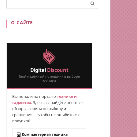
Поиск:
О САЙТЕ
Digital
Discount
Твой надёжный помощник в выборе
техники
Вы попали на портал о
технике и
гаджетах
. Здесь вы найдёте честные
обзоры, советы по выбору и
сравнения — чтобы не ошибиться с
покупкой.
💻
Компьютерная техника