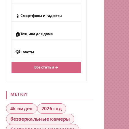
📱
Смартфоны и гаджеты
🏠
Техника для дома
💡
Советы
Все статьи →
МЕТКИ
4k видео
2026 год
беззеркальные камеры