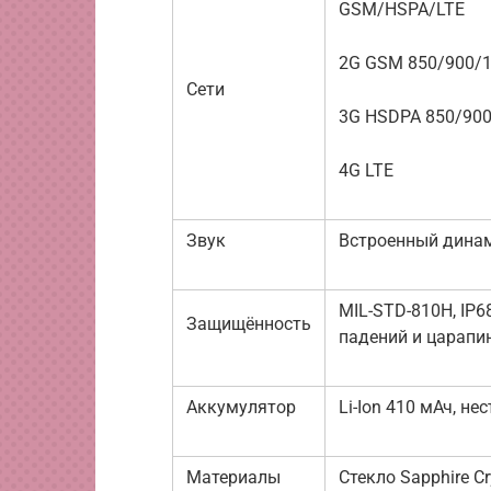
GSM/HSPA/LTE
2G GSM 850/900/
Сети
3G HSDPA 850/90
4G LTE
Звук
Встроенный дина
MIL-STD-810H, IP6
Защищённость
падений и царапи
Аккумулятор
Li-Ion 410 мАч, н
Материалы
Стекло Sapphire C