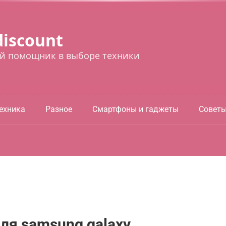
discount
й помощник в выборе техники
ехника
Разное
Смартфоны и гаджеты
Совет
ля samsung galaxy