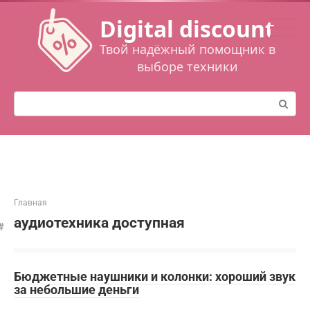
Перейти
Digital discount
к
контенту
Твой надёжный помощник в
выборе техники
Поиск:
Главная
аудиотехника доступная
Бюджетные наушники и колонки: хороший звук
за небольшие деньги