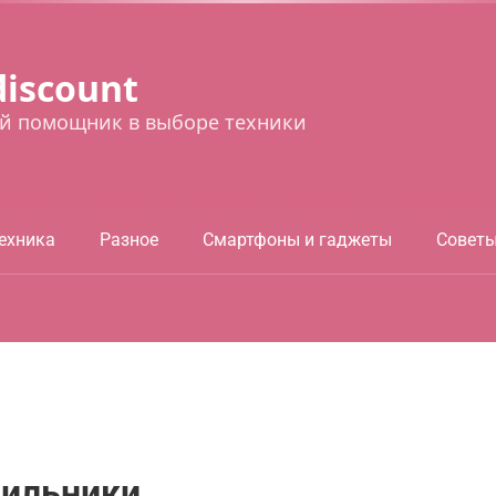
discount
й помощник в выборе техники
ехника
Разное
Смартфоны и гаджеты
Совет
дильники