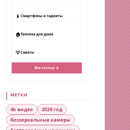
📱
Смартфоны и гаджеты
🏠
Техника для дома
💡
Советы
Все статьи →
МЕТКИ
4k видео
2026 год
беззеркальные камеры