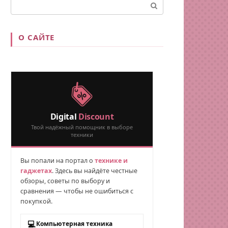
Поиск:
О САЙТЕ
Digital
Discount
Твой надёжный помощник в выборе
техники
Вы попали на портал о
технике и
гаджетах
. Здесь вы найдёте честные
обзоры, советы по выбору и
сравнения — чтобы не ошибиться с
покупкой.
💻
Компьютерная техника