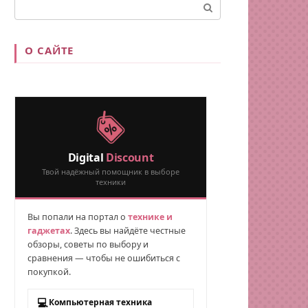
Поиск:
О САЙТЕ
Digital
Discount
Твой надёжный помощник в выборе
техники
Вы попали на портал о
технике и
гаджетах
. Здесь вы найдёте честные
обзоры, советы по выбору и
сравнения — чтобы не ошибиться с
покупкой.
💻
Компьютерная техника