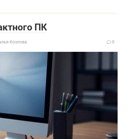
актного ПК
алья Козлова
0