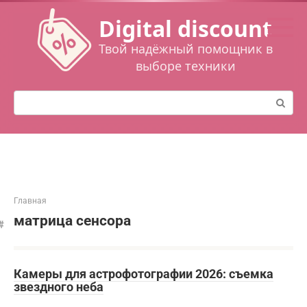
Перейти
Digital discount
к
контенту
Твой надёжный помощник в
выборе техники
Поиск:
Главная
матрица сенсора
Камеры для астрофотографии 2026: съемка
звездного неба