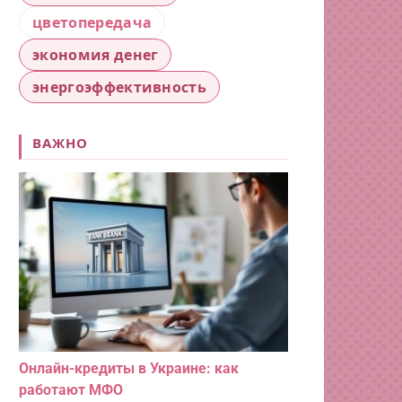
цветопередача
экономия денег
энергоэффективность
ВАЖНО
Онлайн-кредиты в Украине: как
работают МФО