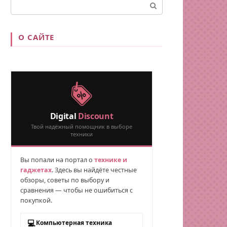
Поиск:
О САЙТЕ
Digital
Discount
Твой надёжный помощник в выборе
техники
Вы попали на портал о
технике и
гаджетах
. Здесь вы найдёте честные
обзоры, советы по выбору и
сравнения — чтобы не ошибиться с
покупкой.
💻
Компьютерная техника