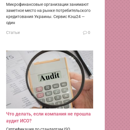
Микрофинансовые организации занимают
заметное место на рынке потребительского
кредитования Украины. Сервис Кэш24 —
один
Статьи
0
Что делать, если компания не прошла
аудит ИСО?
Сертификация по стандартам ISO