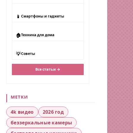
📱
Смартфоны и гаджеты
🏠
Техника для дома
💡
Советы
Все статьи →
МЕТКИ
4k видео
2026 год
беззеркальные камеры