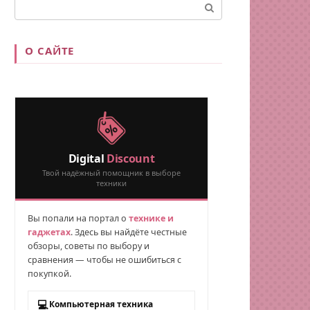
Поиск:
О САЙТЕ
Digital
Discount
Твой надёжный помощник в выборе
техники
Вы попали на портал о
технике и
гаджетах
. Здесь вы найдёте честные
обзоры, советы по выбору и
сравнения — чтобы не ошибиться с
покупкой.
💻
Компьютерная техника