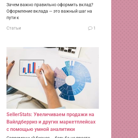
Зачем важно правильно оформить вклад?
Оформление вклада — это важный шаг на
пути к
Статьи
1
SellerStats: Увеличиваем продажи на
Вайлдберриз и других маркетплейсах
с помощью умной аналитики