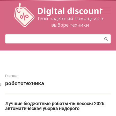
Перейти
Digital discount
к
контенту
Твой надёжный помощник в
выборе техники
Поиск:
Главная
робототехника
Лучшие бюджетные роботы-пылесосы 2026:
автоматическая уборка недорого