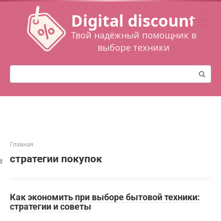
Перейти
Digital discount
к
контенту
Твой надёжный помощник в
выборе техники
Поиск:
Главная
стратегии покупок
Как экономить при выборе бытовой техники:
стратегии и советы