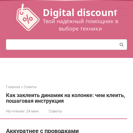
Перейти
Digital discount
к
контенту
Твой надёжный помощник в
выборе техники
Поиск:
Главная
»
Советы
Как заклеить динамик на колонке: чем клеить,
пошаговая инструкция
На чтение:
24 мин
Советы
Аккуратнее с проводками