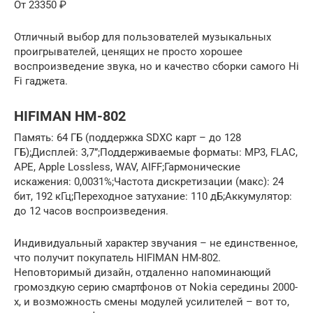
От 23350 ₽
Отличный выбор для пользователей музыкальных
проигрывателей, ценящих не просто хорошее
воспроизведение звука, но и качество сборки самого Hi
Fi гаджета.
HIFIMAN HM-802
Память: 64 ГБ (поддержка SDXC карт – до 128
ГБ);Дисплей: 3,7”;Поддерживаемые форматы: MP3, FLAC,
APE, Apple Lossless, WAV, AIFF;Гармонические
искажения: 0,0031%;Частота дискретизации (макс): 24
бит, 192 кГц;Переходное затухание: 110 дБ;Аккумулятор:
до 12 часов воспроизведения.
Индивидуальный характер звучания – не единственное,
что получит покупатель HIFIMAN HM-802.
Неповторимый дизайн, отдаленно напоминающий
громоздкую серию смартфонов от Nokia середины 2000-
х, и возможность смены модулей усилителей – вот то,