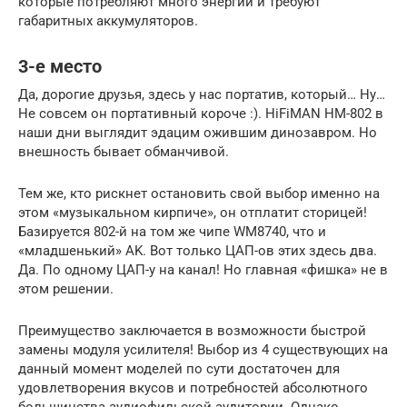
которые потребляют много энергии и требуют
габаритных аккумуляторов.
3-е место
Да, дорогие друзья, здесь у нас портатив, который… Ну…
Не совсем он портативный короче :). HiFiMAN HM-802 в
наши дни выглядит эдацим ожившим динозавром. Но
внешность бывает обманчивой.
Тем же, кто рискнет остановить свой выбор именно на
этом «музыкальном кирпиче», он отплатит сторицей!
Базируется 802-й на том же чипе WM8740, что и
«младшенький» AK. Вот только ЦАП-ов этих здесь два.
Да. По одному ЦАП-у на канал! Но главная «фишка» не в
этом решении.
Преимущество заключается в возможности быстрой
замены модуля усилителя! Выбор из 4 существующих на
данный момент моделей по сути достаточен для
удовлетворения вкусов и потребностей абсолютного
большинства аудиофильской аудитории. Однако,