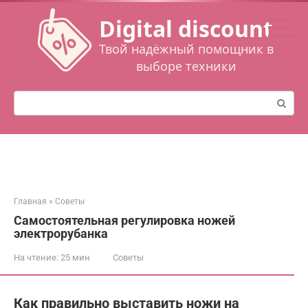
Перейти
Digital discount
к
контенту
Твой надёжный помощник в
выборе техники
Поиск:
Главная
»
Советы
Самостоятельная регулировка ножей
электрорубанка
На чтение:
25 мин
Советы
Как правильно выставить ножи на