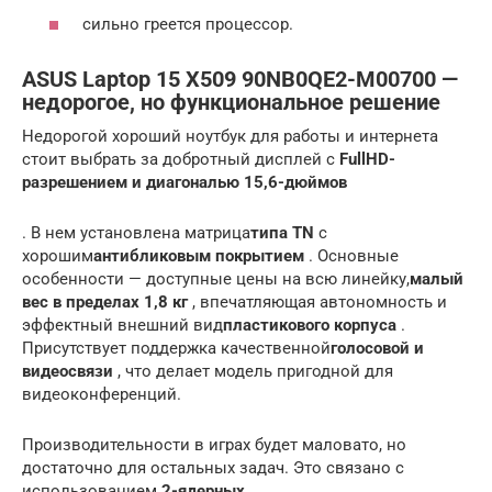
сильно греется процессор.
ASUS Laptop 15 X509 90NB0QE2-M00700 —
недорогое, но функциональное решение
Недорогой хороший ноутбук для работы и интернета
стоит выбрать за добротный дисплей с
FullHD-
разрешением и диагональю 15,6-дюймов
. В нем установлена матрица
типа TN
с
хорошим
антибликовым покрытием
. Основные
особенности — доступные цены на всю линейку,
малый
вес в пределах 1,8 кг
, впечатляющая автономность и
эффектный внешний вид
пластикового корпуса
.
Присутствует поддержка качественной
голосовой и
видеосвязи
, что делает модель пригодной для
видеоконференций.
Производительности в играх будет маловато, но
достаточно для остальных задач. Это связано с
использованием
2-ядерных