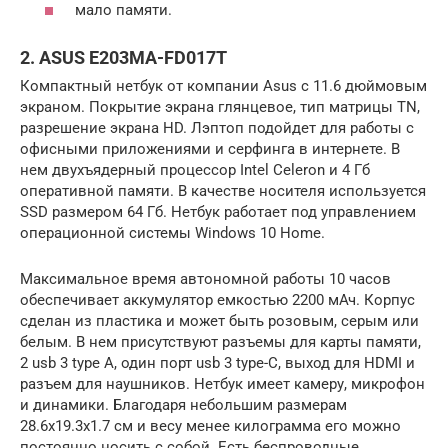
мало памяти.
2. ASUS E203MA-FD017T
Компактный нетбук от компании Asus с 11.6 дюймовым
экраном. Покрытие экрана глянцевое, тип матрицы TN,
разрешение экрана HD. Лэптоп подойдет для работы с
офисными приложениями и серфинга в интернете. В
нем двухъядерный процессор Intel Celeron и 4 Гб
оперативной памяти. В качестве носителя используется
SSD размером 64 Гб. Нетбук работает под управлением
операционной системы Windows 10 Home.
Максимальное время автономной работы 10 часов
обеспечивает аккумулятор емкостью 2200 мАч. Корпус
сделан из пластика и может быть розовым, серым или
белым. В нем присутствуют разъемы для карты памяти,
2 usb 3 type A, один порт usb 3 type-C, выход для HDMI и
разъем для наушников. Нетбук имеет камеру, микрофон
и динамики. Благодаря небольшим размерам
28.6х19.3х1.7 см и весу менее килограмма его можно
постоянно носить с собой. Есть беспроводные