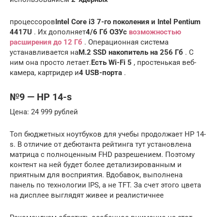
процессоров
Intel Core i3 7-го поколения и Intel Pentium
4417U
. Их дополняет
4/6 Гб ОЗУ
с
возможностью
расширения до 12 Гб
. Операционная система
устанавливается на
М.2 SSD накопитель на 256 Гб
. С
ним она просто летает.
Есть Wi-Fi 5
, простенькая веб-
камера, картридер и
4 USB-порта
.
№9 — HP 14-s
Цена: 24 999 рублей
Топ бюджетных ноутбуков для учебы продолжает HP 14-
s. В отличие от дебютанта рейтинга тут установлена
матрица с полноценным FHD разрешением. Поэтому
контент на ней будет более детализированным и
приятным для восприятия. Вдобавок, выполнена
панель по технологии IPS, а не TFT. За счет этого цвета
на дисплее выглядят живее и реалистичнее