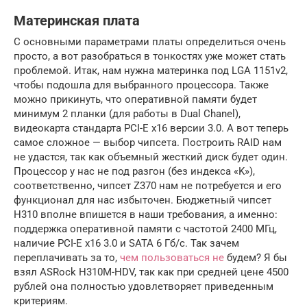
Материнская плата
С основными параметрами платы определиться очень
просто, а вот разобраться в тонкостях уже может стать
проблемой. Итак, нам нужна материнка под LGA 1151v2,
чтобы подошла для выбранного процессора. Также
можно прикинуть, что оперативной памяти будет
минимум 2 планки (для работы в Dual Chanel),
видеокарта стандарта PCI-E x16 версии 3.0. А вот теперь
самое сложное — выбор чипсета. Построить RAID нам
не удастся, так как объемный жесткий диск будет один.
Процессор у нас не под разгон (без индекса «K»),
соответственно, чипсет Z370 нам не потребуется и его
функционал для нас избыточен. Бюджетный чипсет
H310 вполне впишется в наши требования, а именно:
поддержка оперативной памяти с частотой 2400 МГц,
наличие PCI-E x16 3.0 и SATA 6 Гб/с. Так зачем
переплачивать за то,
чем пользоваться не
будем? Я бы
взял ASRock H310M-HDV, так как при средней цене 4500
рублей она полностью удовлетворяет приведенным
критериям.