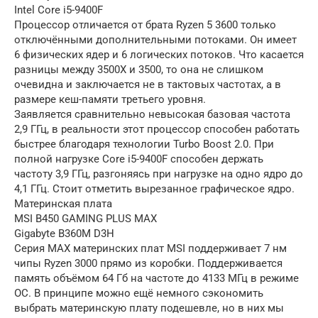
Intel Core i5-9400F
Процессор отличается от брата Ryzen 5 3600 только
отключёнными дополнительными потоками. Он имеет
6 физических ядер и 6 логических потоков. Что касается
разницы между 3500X и 3500, то она не слишком
очевидна и заключается не в тактовых частотах, а в
размере кеш-памяти третьего уровня.
Заявляется сравнительно невысокая базовая частота
2,9 ГГц, в реальности этот процессор способен работать
быстрее благодаря технологии Turbo Boost 2.0. При
полной нагрузке Core i5-9400F способен держать
частоту 3,9 ГГц, разгоняясь при нагрузке на одно ядро до
4,1 ГГц. Стоит отметить вырезанное графическое ядро.
Материнская плата
MSI B450 GAMING PLUS MAX
Gigabyte B360M D3H
Серия MAX материнских плат MSI поддерживает 7 нм
чипы Ryzen 3000 прямо из коробки. Поддерживается
память объёмом 64 Гб на частоте до 4133 МГц в режиме
ОС. В принципе можно ещё немного сэкономить
выбрать материнскую плату подешевле, но в них мы