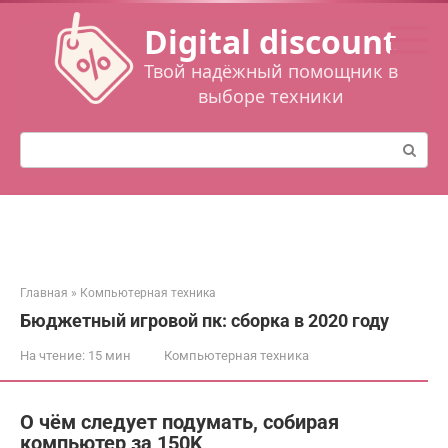
Перейти
Digital discount
к
контенту
Твой надёжный помощник в
выборе техники
Поиск:
Главная
»
Компьютерная техника
Бюджетный игровой пк: сборка в 2020 году
На чтение:
15 мин
Компьютерная техника
О чём следует подумать, собирая
компьютер за 150K