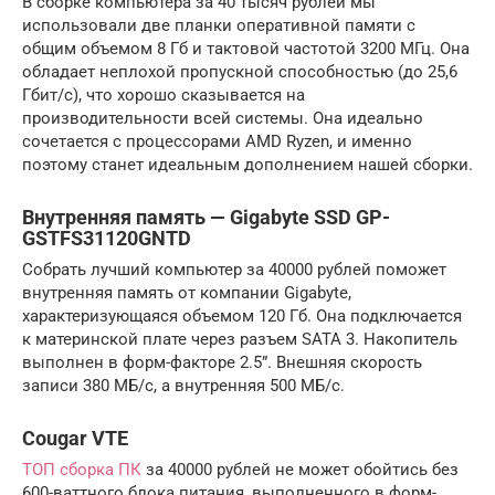
В сборке компьютера за 40 тысяч рублей мы
использовали две планки оперативной памяти с
общим объемом 8 Гб и тактовой частотой 3200 МГц. Она
обладает неплохой пропускной способностью (до 25,6
Гбит/с), что хорошо сказывается на
производительности всей системы. Она идеально
сочетается с процессорами AMD Ryzen, и именно
поэтому станет идеальным дополнением нашей сборки.
Внутренняя память — Gigabyte SSD GP-
GSTFS31120GNTD
Собрать лучший компьютер за 40000 рублей поможет
внутренняя память от компании Gigabyte,
характеризующаяся объемом 120 Гб. Она подключается
к материнской плате через разъем SATA 3. Накопитель
выполнен в форм-факторе 2.5”. Внешняя скорость
записи 380 МБ/с, а внутренняя 500 МБ/с.
Cougar VTE
ТОП сборка ПК
за 40000 рублей не может обойтись без
600-ваттного блока питания, выполненного в форм-