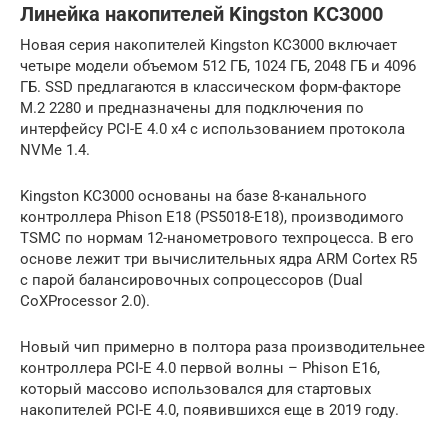
Линейка накопителей Kingston KC3000
Новая серия накопителей Kingston KC3000 включает
четыре модели объемом 512 ГБ, 1024 ГБ, 2048 ГБ и 4096
ГБ. SSD предлагаются в классическом форм-факторе
M.2 2280 и предназначены для подключения по
интерфейсу PCI-E 4.0 x4 с использованием протокола
NVMe 1.4.
Kingston KC3000 основаны на базе 8-канального
контроллера Phison E18 (PS5018-E18), производимого
TSMC по нормам 12-нанометрового техпроцесса. В его
основе лежит три вычислительных ядра ARM Cortex R5
с парой балансировочных сопроцессоров (Dual
CoXProcessor 2.0).
Новый чип примерно в полтора раза производительнее
контроллера PCI-E 4.0 первой волны – Phison E16,
который массово использовался для стартовых
накопителей PCI-E 4.0, появившихся еще в 2019 году.