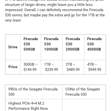
structure of larger drives, might leave you a little less
impressed. Overall, I can definitely recommend the Firecuda
530 series, but maybe pay the extra and go for the 1TB at the
very least.
Firecuda
Firecuda
Firecuda
Firecuda
530
530
530
530
Drive
500GB
1000GB
2000GB
4000GB
500GB –
1TB –
2TB –
4TB –
Price
$149.99
$239.99
$489.99
$949.99
PROs of the Seagate Firecuda
CONs of the Seagate
530
Firecuda 530
Highest PCIe 4×4 M.2
Performance Right Now