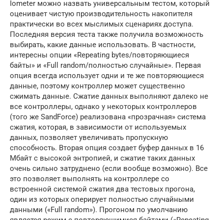
Iometer можно назвать универсальным тестом, который
оценивает чистую производительность накопителя
практически во всех мыслимых сценариях доступа.
Последняя версия теста также получила возможность
выбирать, какие данные использовать. В частности,
интересны опции «Repeating bytes/повторяющиеся
байты» и «Full random/полностью случайные». Первая
опция всегда использует одни и те же повторяющиеся
данные, поэтому контроллер может существенно
сжимать данные. Сжатие данных выполняют далеко не
все контроллеры, однако у некоторых контроллеров
(того же SandForce) реализована «прозрачная» система
сжатия, которая, в зависимости от используемых
данных, позволяет увеличивать пропускную
способность. Вторая опция создает буфер данных в 16
Мбайт с высокой энтропией, и сжатие таких данных
очень сильно затруднено (если вообще возможно). Все
это позволяет выполнять на контроллере со
встроенной системой сжатия два тестовых прогона,
один из которых оперирует полностью случайными
данными («Full random»). Прогоном по умолчанию
является режим с повторяющимися байтами («Repeating