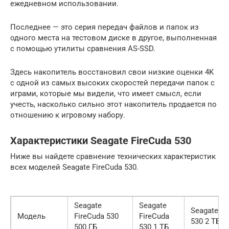
ежедневном использовании.
Последнее — это серия передач файлов и папок из
одного места на тестовом диске в другое, выполненная
с помощью утилиты сравнения AS-SSD.
Здесь накопитель восстановил свои низкие оценки 4K
с одной из самых высоких скоростей передачи папок с
играми, которые мы видели, что имеет смысл, если
учесть, насколько сильно этот накопитель продается по
отношению к игровому набору.
Характеристики Seagate FireCuda 530
Ниже вы найдете сравнение технических характеристик
всех моделей Seagate FireCuda 530.
Seagate
Seagate
Seagate Fi
Модель
FireCuda 530
FireCuda
530 2 ТБ
500 ГБ
530 1 ТБ