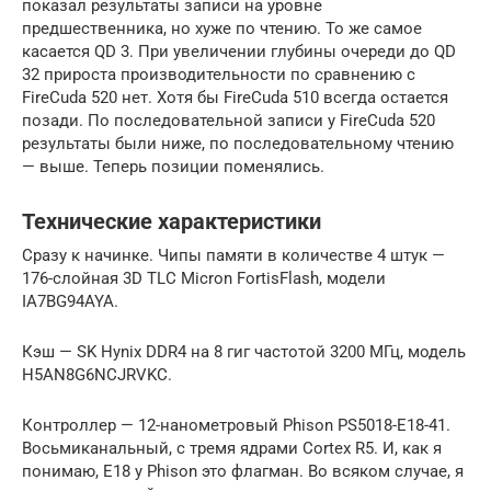
показал результаты записи на уровне
предшественника, но хуже по чтению. То же самое
касается QD 3. При увеличении глубины очереди до QD
32 прироста производительности по сравнению с
FireCuda 520 нет. Хотя бы FireCuda 510 всегда остается
позади. По последовательной записи у FireCuda 520
результаты были ниже, по последовательному чтению
— выше. Теперь позиции поменялись.
Технические характеристики
Сразу к начинке. Чипы памяти в количестве 4 штук —
176-слойная 3D TLC Micron FortisFlash, модели
IA7BG94AYA.
Кэш — SK Hynix DDR4 на 8 гиг частотой 3200 МГц, модель
H5AN8G6NCJRVKC.
Контроллер — 12-нанометровый Phison PS5018-E18-41.
Восьмиканальный, с тремя ядрами Cortex R5. И, как я
понимаю, E18 у Phison это флагман. Во всяком случае, я