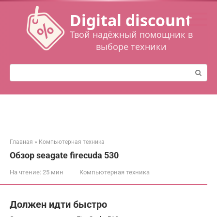
Перейти
Digital discount
к
контенту
Твой надёжный помощник в
выборе техники
Поиск:
Главная
»
Компьютерная техника
Обзор seagate firecuda 530
На чтение:
25 мин
Компьютерная техника
Должен идти быстро