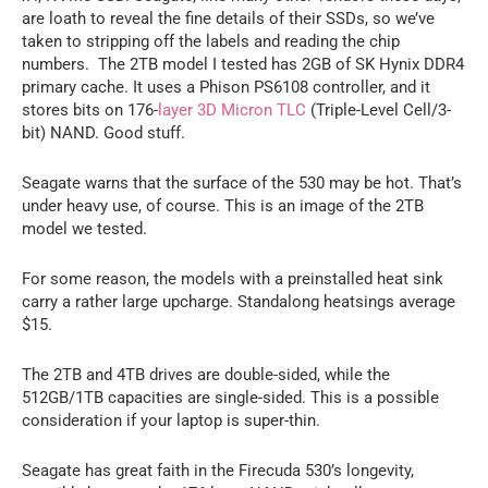
are loath to reveal the fine details of their SSDs, so we’ve
taken to stripping off the labels and reading the chip
numbers. The 2TB model I tested has 2GB of SK Hynix DDR4
primary cache. It uses a Phison PS6108 controller, and it
stores bits on 176-
layer 3D Micron TLC
(Triple-Level Cell/3-
bit) NAND. Good stuff.
Seagate warns that the surface of the 530 may be hot. That’s
under heavy use, of course. This is an image of the 2TB
model we tested.
For some reason, the models with a preinstalled heat sink
carry a rather large upcharge. Standalong heatsings average
$15.
The 2TB and 4TB drives are double-sided, while the
512GB/1TB capacities are single-sided. This is a possible
consideration if your laptop is super-thin.
Seagate has great faith in the Firecuda 530’s longevity,