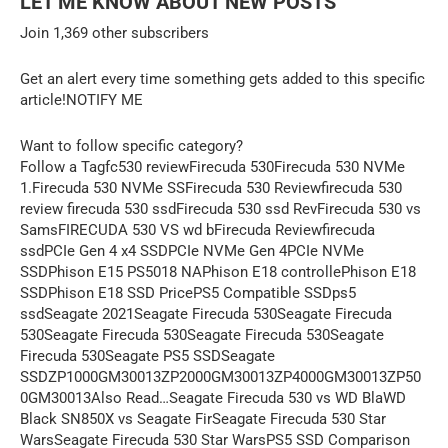
LET ME KNOW ABOUT NEW POSTS
Join 1,369 other subscribers
Get an alert every time something gets added to this specific
article!NOTIFY ME
Want to follow specific category?
Follow a Tagfc530 reviewFirecuda 530Firecuda 530 NVMe
1.Firecuda 530 NVMe SSFirecuda 530 Reviewfirecuda 530
review firecuda 530 ssdFirecuda 530 ssd RevFirecuda 530 vs
SamsFIRECUDA 530 VS wd bFirecuda Reviewfirecuda
ssdPCIe Gen 4 x4 SSDPCIe NVMe Gen 4PCIe NVMe
SSDPhison E15 PS5018 NAPhison E18 controllePhison E18
SSDPhison E18 SSD PricePS5 Compatible SSDps5
ssdSeagate 2021Seagate Firecuda 530Seagate Firecuda
530Seagate Firecuda 530Seagate Firecuda 530Seagate
Firecuda 530Seagate PS5 SSDSeagate
SSDZP1000GM30013ZP2000GM30013ZP4000GM30013ZP50
0GM30013Also Read…Seagate Firecuda 530 vs WD BlaWD
Black SN850X vs Seagate FirSeagate Firecuda 530 Star
WarsSeagate Firecuda 530 Star WarsPS5 SSD Comparison