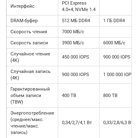
PCI Express
Интерфейс
4.0×4; NVMe 1.4
DRAM-буфер
512 МБ DDR4
1 ГБ DDR4
Скорость чтения
7000 МБ/с
Скорость записи
3900 МБ/с
6000 МБ/с
Случайное чтение
450 000 IOPS
900 000 IOPS
(4К)
Случайная запись
900 000 IOPS
1 000 000 IOPS
(4К)
Гарантированный
объем записи
400 ТВ
800 ТВ
(TBW)
Энергопотребление
(среднее/макс.
0,34/2,7/4,1 Вт
0,33/2,8/6,3 Вт
чтение/макс.
запись)