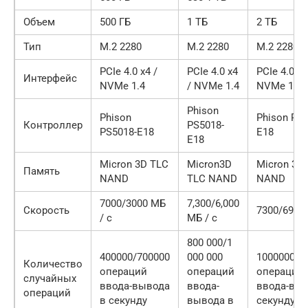
Объем
500 ГБ
1 ТБ
2 ТБ
Тип
M.2 2280
M.2 2280
M.2 2280
PCIe 4.0 x4 /
PCIe 4.0 x4
PCIe 4.0 x4
Интерфейс
NVMe 1.4
/ NVMe 1.4
NVMe 1.4
Phison
Phison
Phison PS5
Контроллер
PS5018-
PS5018-E18
E18
E18
Micron 3D TLC
Micron3D
Micron 3D
Память
NAND
TLC NAND
NAND
7000/3000 МБ
7,300/6,000
Скорость
7300/6900 
/ с
МБ / с
800 000/1
400000/700000
000 000
1000000/1
Количество
операций
операций
операций
случайных
ввода-вывода
ввода-
ввода-выв
операций
в секунду
вывода в
секунду