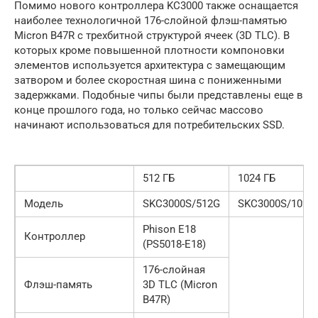
Помимо нового контроллера KC3000 также оснащается
наиболее технологичной 176-слойной флэш-памятью
Micron B47R с трехбитной структурой ячеек (3D TLC). В
которых кроме повышенной плотности компоновки
элементов используется архитектура с замещающим
затвором и более скоростная шина с пониженными
задержками. Подобные чипы были представлены еще в
конце прошлого года, но только сейчас массово
начинают использоваться для потребительских SSD.
512 ГБ
1024 ГБ
Модель
SKC3000S/512G
SKC3000S/1024
Phison E18
Контроллер
(PS5018-E18)
176-слойная
Флэш-память
3D TLC (Micron
B47R)