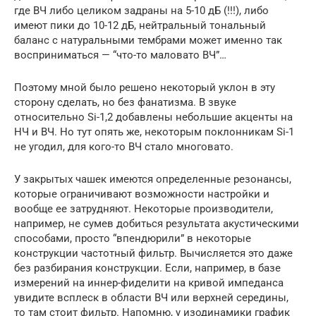
где ВЧ либо целиком задраны на 5-10 дБ (!!!), либо
имеют пики до 10-12 дБ, нейтральный тональный
баланс с натуральными тембрами может именно так
восприниматься — “что-то маловато ВЧ”…
Поэтому мной было решено некоторый уклон в эту
сторону сделать, но без фанатизма. В звуке
относительно Si-1,2 добавлены небольшие акценты на
НЧ и ВЧ. Но тут опять же, некоторым поклонникам Si-1
не угодил, для кого-то ВЧ стало многовато.
У закрытых чашек имеются определенные резонансы,
которые ограничивают возможности настройки и
вообще ее затрудняют. Некоторые производители,
например, не сумев добиться результата акустическими
способами, просто “впендюрили” в некоторые
конструкции частотный фильтр. Вычисляется это даже
без разбирания конструкции. Если, например, в базе
измерений на иннер-фиделити на кривой импеданса
увидите всплеск в области ВЧ или верхней середины,
то там стоит фильтр. Напомню, у изодинамики график