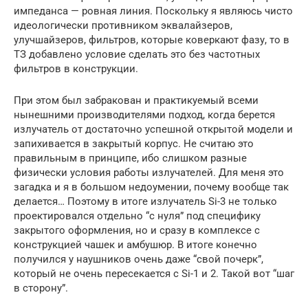
импеданса — ровная линия. Поскольку я являюсь чисто
идеологически противником эквалайзеров,
улучшайзеров, фильтров, которые коверкают фазу, то в
ТЗ добавлено условие сделать это без частотных
фильтров в конструкции.
При этом был забракован и практикуемый всеми
нынешними производителями подход, когда берется
излучатель от достаточно успешной открытой модели и
запихивается в закрытый корпус. Не считаю это
правильным в принципе, ибо слишком разные
физически условия работы излучателей. Для меня это
загадка и я в большом недоумении, почему вообще так
делается… Поэтому в итоге излучатель Si-3 не только
проектировался отдельно “с нуля” под специфику
закрытого оформления, но и сразу в комплексе с
конструкцией чашек и амбушюр. В итоге конечно
получился у наушников очень даже “свой почерк”,
который не очень пересекается с Si-1 и 2. Такой вот “шаг
в сторону”.