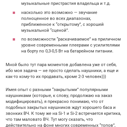
музыкальные пристрастия владельца и т.д.
насколько это возможно — звучание
полноценное во всех диапазонах,
приближенное к “открытому”, с хорошей
музыкальной “сценой”.
по возможности “раскачиваемое” на приличном
уровне современными плеерами с усилителями
на борту по 0,3-0,5 Вт на батарейном питании.
Мной было тут пара моментов добавлена уже от себя,
ибо моя задача — не просто сделать наушники, а еще и
как-то кому-то их продавать, кроме 2-3 человек)))
Имея опыт с разными “закрытыми” популярными
наушниками (которые, к слову, продолжаю на заказ
модифицировать), я прекрасно понимаю, что от
подобных закрытых наушников ждут хорошего баса и
звонких ВЧ. К тому же на Si-1 и Si-2 встречается критика,
что там маловато ВЧ. Тут могу сказать, что
действительно на фоне многих современных “топов”,