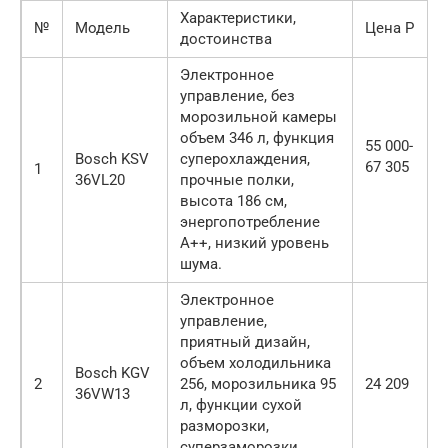
Характеристики,
№
Модель
Цена Р
достоинства
Электронное
управление, без
морозильной камеры
объем 346 л, функция
55 000-
Bosch KSV
суперохлаждения,
67 305
1
36VL20
прочные полки,
высота 186 см,
энергопотребление
А++, низкий уровень
шума.
Электронное
управление,
приятный дизайн,
объем холодильника
Bosch KGV
2
256, морозильника 95
24 209
36VW13
л, функции сухой
разморозки,
суперзаморозки,