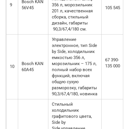
Bosch KAN
9
356 л, морозильник
56V45
105 545
201 л, качественная
сборка, стильный
дизайн, габариты
90,3/67,4/180 см.
Управление
электронное, тип Side
by Side, холодильник
емкостью 356 л,
67 390-
Bosch KAN
морозильник – 175 л,
135 000
10
60A45
полный набор всех
функций, включая
общую сухую
разморозку, габариты
90,3/67,4/180, новинка
Стильный
холодильник
графитового цвета,
Side by
Side,управление