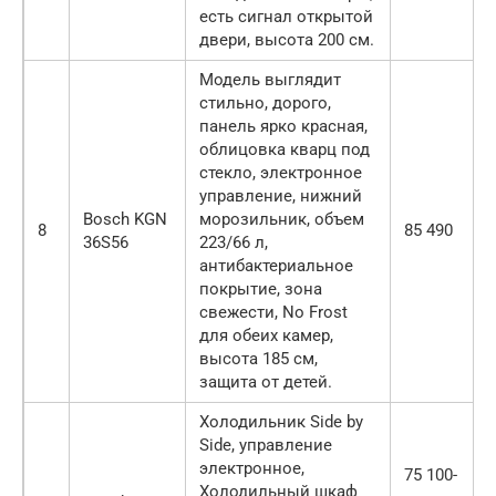
есть сигнал открытой
двери, высота 200 см.
Модель выглядит
стильно, дорого,
панель ярко красная,
облицовка кварц под
стекло, электронное
управление, нижний
Bosch KGN
морозильник, объем
8
85 490
36S56
223/66 л,
антибактериальное
покрытие, зона
свежести, No Frost
для обеих камер,
высота 185 см,
защита от детей.
Холодильник Side by
Side, управление
электронное,
75 100-
Холодильный шкаф