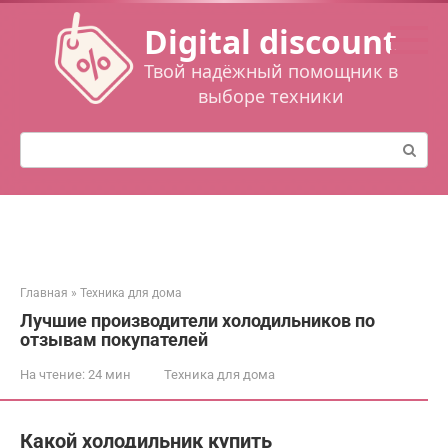
Перейти
Digital discount
к
контенту
Твой надёжный помощник в
выборе техники
Поиск:
Главная
»
Техника для дома
Лучшие производители холодильников по
отзывам покупателей
На чтение:
24 мин
Техника для дома
Какой холодильник купить