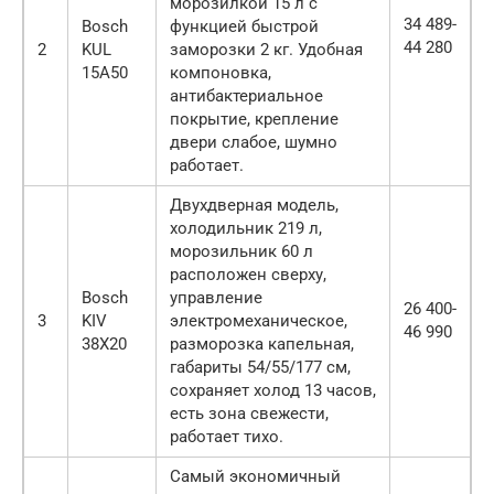
морозилкой 15 л с
34 489-
Bosch
функцией быстрой
44 280
2
KUL
заморозки 2 кг. Удобная
15A50
компоновка,
антибактериальное
покрытие, крепление
двери слабое, шумно
работает.
Двухдверная модель,
холодильник 219 л,
морозильник 60 л
расположен сверху,
Bosch
управление
26 400-
3
KIV
электромеханическое,
46 990
38X20
разморозка капельная,
габариты 54/55/177 см,
сохраняет холод 13 часов,
есть зона свежести,
работает тихо.
Самый экономичный