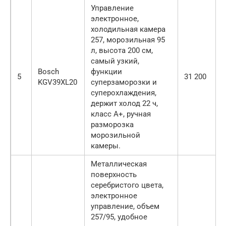
Управление
электронное,
холодильная камера
257, морозильная 95
л, высота 200 см,
самый узкий,
Bosch
функции
5
31 200
KGV39XL20
суперзаморозки и
суперохлаждения,
держит холод 22 ч,
класс А+, ручная
разморозка
морозильной
камеры.
Металлическая
поверхность
серебристого цвета,
электронное
управление, объем
257/95, удобное