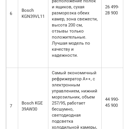
расположение полок
и ящиков, сухая
26 499-
Bosch
разморозка обеих
28 900
6
KGN39VL11
камер, зона свежести,
высота 200 см,
отзывы только
положительные.
Лучшая модель по
качеству и
надежности.
Самый экономичный
рефрижератор А++, с
электронным
управлением, нижний
морозильник, объем
44 990-
Bosch KGE
257/95, работает
45 900
7
39AW30
бесшумно,
светодиодная
подсветка
холодильной камеры,