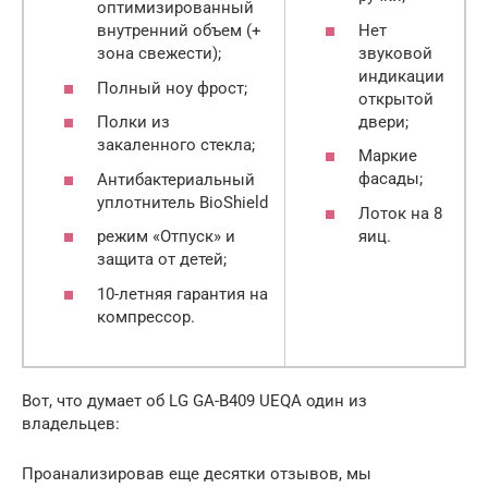
оптимизированный
Нет
внутренний объем (+
звуковой
зона свежести);
индикации
Полный ноу фрост;
открытой
двери;
Полки из
закаленного стекла;
Маркие
фасады;
Антибактериальный
уплотнитель BioShield
Лоток на 8
яиц.
режим «Отпуск» и
защита от детей;
10-летняя гарантия на
компрессор.
Вот, что думает об LG GA-B409 UEQA один из
владельцев:
Проанализировав еще десятки отзывов, мы