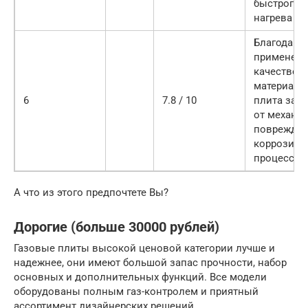
быстрого
нагрева
Благодаря
применен
качествен
материало
6
7.8 / 10
плита защ
от механи
поврежден
коррозийн
процессов
А что из этого предпочтете Вы?
Дорогие (больше 30000 рублей)
Газовые плиты высокой ценовой категории лучше и
надежнее, они имеют большой запас прочности, набор
основных и дополнительных функций. Все модели
оборудованы полным газ-контролем и приятный
ассортимент дизайнерских решений.