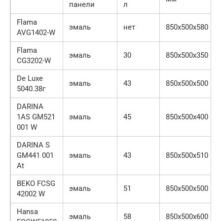
панели
л
Flama
эмаль
нет
850х500х580
AVG1402-W
Flama
эмаль
30
850x500x350
CG3202-W
De Luxe
эмаль
43
850х500х500
5040.38г
DARINA
1AS GM521
эмаль
45
850х500х400
001 W
DARINA S
GM441 001
эмаль
43
850х500х510
At
BEKO FCSG
эмаль
51
850х500х500
42002 W
Hansa
эмаль
58
850х500х600