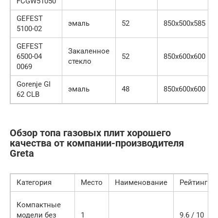
FCGW51050
GEFEST
эмаль
52
850х500х585
5100-02
GEFEST
Закаленное
6500-04
52
850х600х600
стекло
0069
Gorenje GI
эмаль
48
850х600х600
62 CLB
Обзор топа газовых плит хорошего
качества от компании-производителя
Greta
Категория
Место
Наименование
Рейтинг
Компактные
модели без
1
9.6 / 10