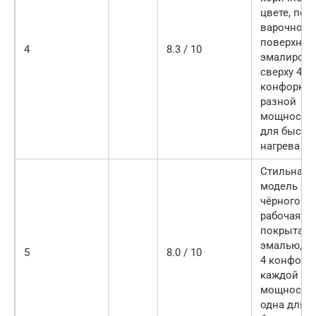
цвете, пок
варочной
поверхнос
4
8.3 / 10
эмалирова
сверху 4
конфорки
разной
мощности,
для быстр
нагрева
Стильная
модель жг
чёрного цв
рабочая п
покрыта
эмалью, св
5
8.0 / 10
4 конфорки
каждой ра
мощность,
одна для