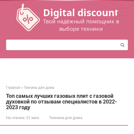
Перейти
Digital discount
к
контенту
Твой надёжный помощник в
выборе техники
Поиск:
Главная
»
Техника для дома
Топ самых лучших газовых плит с газовой
духовкой по отзывам специалистов в 2022-
2023 году
На чтение:
21 мин
Техника для дома