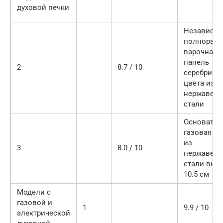
духовой печки
Независи
полноразм
варочная
панель
2
8.7 / 10
серебрист
цвета из
нержавею
стали
Основател
газовая п
из
3
8.0 / 10
нержавею
стали выс
10.5 см
Модели с
газовой и
1
9.9 / 10
электрической