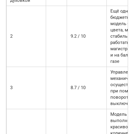
духовкой
Ещё одна
бюджетна
модель бе
цвета, мож
2
9.2 / 10
стабильно
работать и
магистрал
и на балл
газе
Управлени
механичес
осуществл
3
8.7 / 10
при помо
поворотн
выключат
Модель
выполнена
красивом
коричнев