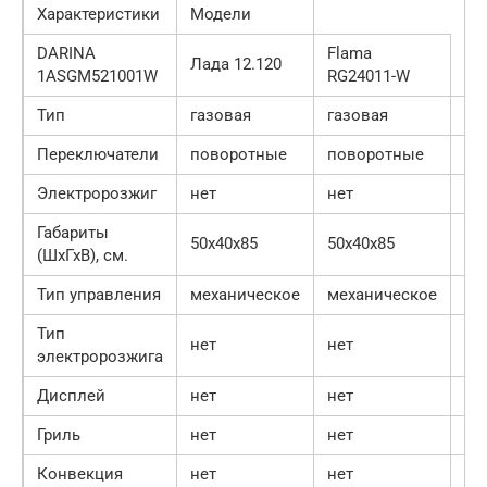
Характеристики
Модели
DARINA
Flama
Лада 12.120
1ASGM521001W
RG24011-W
Тип
газовая
газовая
га
Переключатели
поворотные
поворотные
по
Электророзжиг
нет
нет
не
Габариты
50х40х85
50х40х85
50
(ШхГхВ), см.
Тип управления
механическое
механическое
ме
Тип
нет
нет
не
электророзжига
Дисплей
нет
нет
не
Гриль
нет
нет
не
Конвекция
нет
нет
не