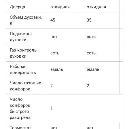
Дверца
откидная
откидная
от
Объем духовки,
45
35
50
л.
Подсветка
нет
есть
не
духовки
Газ-контроль
есть
есть
ес
духовки
Рабочая
эмаль
эмаль
эм
поверхность
Число газовых
2
2
4
конфорок
Число
конфорок
1
быстрого
разогрева
Термостат
нет
нет
не