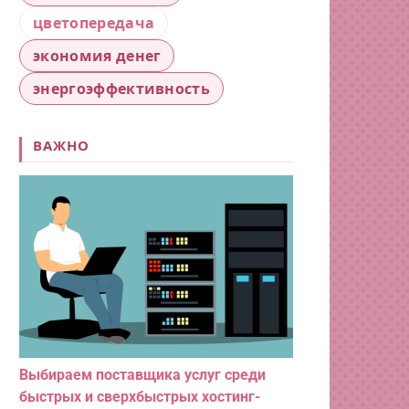
цветопередача
экономия денег
энергоэффективность
ВАЖНО
Выбираем поставщика услуг среди
быстрых и сверхбыстрых хостинг-