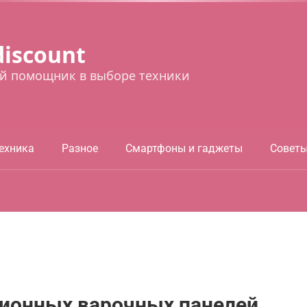
discount
й помощник в выборе техники
ехника
Разное
Смартфоны и гаджеты
Совет
ционных варочных панелей