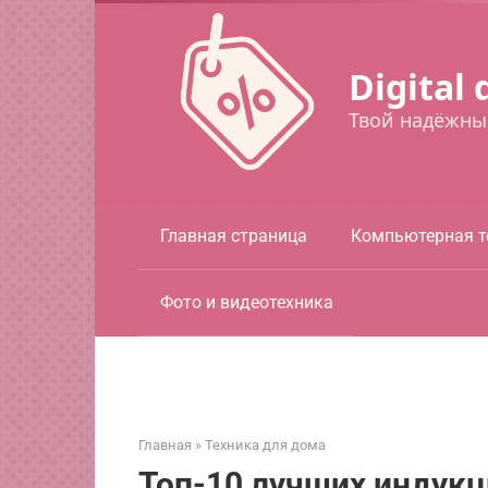
Перейти
к
контенту
Digital 
Твой надёжны
Главная страница
Компьютерная т
Фото и видеотехника
Главная
»
Техника для дома
Топ-10 лучших индук