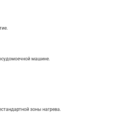
тие.
посудомоечной машине.
естандартной зоны нагрева.