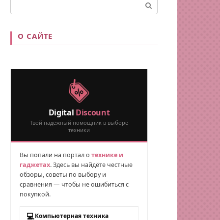
Поиск:
О САЙТЕ
Digital
Discount
Твой надёжный помощник в выборе
техники
Вы попали на портал о
технике и
гаджетах
. Здесь вы найдёте честные
обзоры, советы по выбору и
сравнения — чтобы не ошибиться с
покупкой.
💻
Компьютерная техника