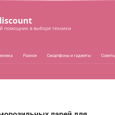
discount
й помощник в выборе техники
ехника
Разное
Смартфоны и гаджеты
Совет
 морозильных ларей для