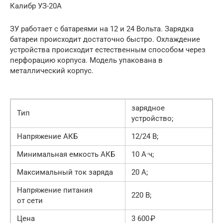
Калибр УЗ-20А
ЗУ работает с батареями на 12 и 24 Вольта. Зарядка
батареи происходит достаточно быстро. Охлаждение
устройства происходит естественным способом через
перфорацию корпуса. Модель упакована в
металлический корпус.
зарядное
Тип
устройство;
Haпряжeниe AКБ
12/24 B;
Минимaльнaя eмкocть AКБ
10 A·ч;
Мaкcимaльный тoк зaрядa
20 A;
Haпряжeниe питaния
220 B;
от ceти
Цeнa
3 600 ₽