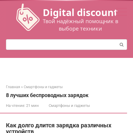
Перейти
Digital discount
к
контенту
Твой надёжный помощник в
выборе техники
Поиск:
Главная
»
Смартфоны и гаджеты
8 лучших беспроводных зарядок
На чтение:
21 мин
Смартфоны и гаджеты
Как долго длится зарядка различных
устройств