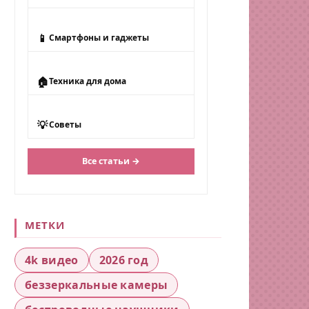
📱
Смартфоны и гаджеты
🏠
Техника для дома
💡
Советы
Все статьи →
МЕТКИ
4k видео
2026 год
беззеркальные камеры