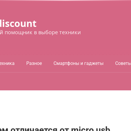
discount
й помощник в выборе техники
ехника
Разное
Смартфоны и гаджеты
Совет
чем отличается от micro usb