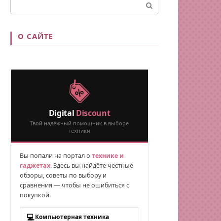
Поиск:
О САЙТЕ
Digital
Discount
Твой надёжный помощник в выборе
техники
Вы попали на портал о
технике и
гаджетах
. Здесь вы найдёте честные
обзоры, советы по выбору и
сравнения — чтобы не ошибиться с
покупкой.
💻
Компьютерная техника