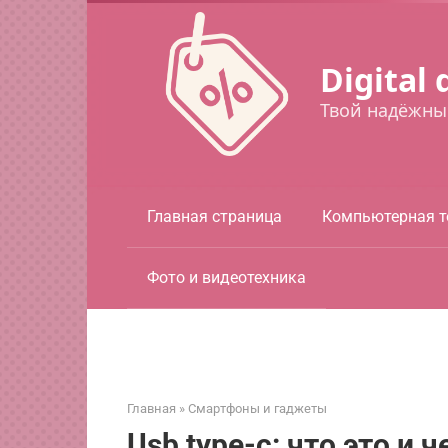
Перейти
к
контенту
Digital 
Твой надёжны
Главная страница
Компьютерная т
Фото и видеотехника
Главная
»
Смартфоны и гаджеты
Usb type-c: что это и 