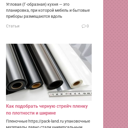
Угловая (Г-образная) кухня — это
планировка, при которой мебель и бытовые
приборы размещаются вдоль
Статьи
0
Как подобрать черную стрейч пленку
по плотности и ширине
Пленочные https://pack-land.ru упаковочные
материалы давно стали универсальным