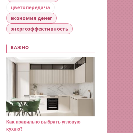
цветопередача
экономия денег
энергоэффективность
ВАЖНО
Как правильно выбрать угловую
кухню?