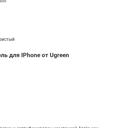
лл.
бристый
ь для IPhone от Ugreen