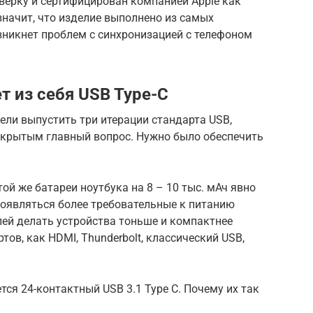
верку и сертифицирован компанией Apple как
значит, что изделие выполнено из самых
зникнет проблем с синхронизацией с телефоном
т из себя USB Type-C
пели выпустить три итерации стандарта USB,
ткрытым главный вопрос. Нужно было обеспечить
ой же батареи ноутбука на 8 – 10 тыс. мАч явно
 появляться более требовательные к питанию
лей делать устройства тоньше и компактнее
ов, как HDMI, Thunderbolt, классический USB,
тся 24-контактный USB 3.1 Type C. Почему их так