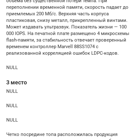
объема без существенной потери темпа. При
переполнении временной памяти, скорость падает до
приемлемых 200 Мб/с. Верхняя часть корпуса
пластиковая, снизу металл, прикрепленный винтами.
Может издавать ультразвук. Показатель жизни — 100
000 IOPS. На печатной плате размещено 4 микросхемы
flash-памяти, за стабильность отвечает проверенный
временем контроллер Marvell 88SS1074 с
реализованной корреляцией ошибок LDPC-кодов.
NULL
3 место
NULL
NULL
NULL
Четко посредине топа расположилась продукция