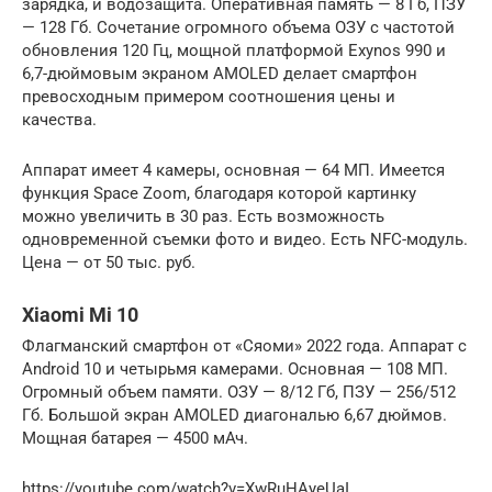
зарядка, и водозащита. Оперативная память — 8 Гб, ПЗУ
— 128 Гб. Сочетание огромного объема ОЗУ с частотой
обновления 120 Гц, мощной платформой Exynos 990 и
6,7-дюймовым экраном AMOLED делает смартфон
превосходным примером соотношения цены и
качества.
Аппарат имеет 4 камеры, основная — 64 МП. Имеется
функция Space Zoom, благодаря которой картинку
можно увеличить в 30 раз. Есть возможность
одновременной съемки фото и видео. Есть NFC-модуль.
Цена — от 50 тыс. руб.
Xiaomi Mi 10
Флагманский смартфон от «Сяоми» 2022 года. Аппарат с
Android 10 и четырьмя камерами. Основная — 108 МП.
Огромный объем памяти. ОЗУ — 8/12 Гб, ПЗУ — 256/512
Гб. Большой экран AMOLED диагональю 6,67 дюймов.
Мощная батарея — 4500 мАч.
https://youtube.com/watch?v=XwRuHAyeUaI