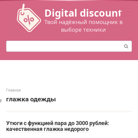
Перейти
Digital discount
к
контенту
Твой надёжный помощник в
выборе техники
Поиск:
Главная
глажка одежды
Утюги с функцией пара до 3000 рублей:
качественная глажка недорого