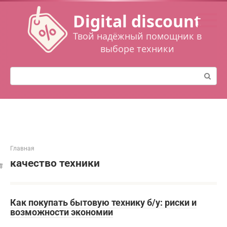
Перейти
Digital discount
к
контенту
Твой надёжный помощник в
выборе техники
Поиск:
Главная
качество техники
Как покупать бытовую технику б/у: риски и
возможности экономии