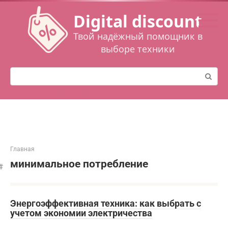
Перейти
Digital discount
к
контенту
Твой надёжный помощник в
выборе техники
Поиск:
Главная
минимальное потребление
Энергоэффективная техника: как выбрать с
учетом экономии электричества