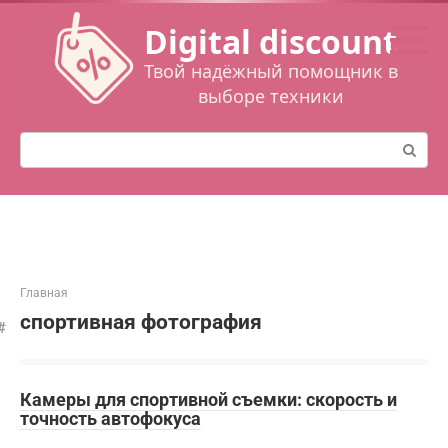
Перейти
Digital discount
к
контенту
Твой надёжный помощник в
выборе техники
Поиск:
Главная
спортивная фотография
Камеры для спортивной съемки: скорость и
точность автофокуса