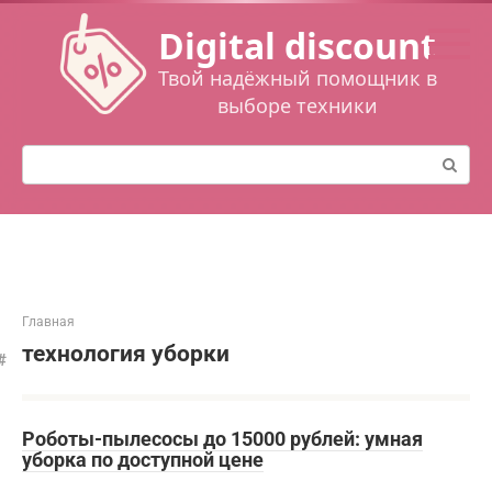
Перейти
Digital discount
к
контенту
Твой надёжный помощник в
выборе техники
Поиск:
Главная
технология уборки
Роботы-пылесосы до 15000 рублей: умная
уборка по доступной цене