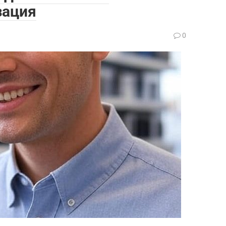
зация
0