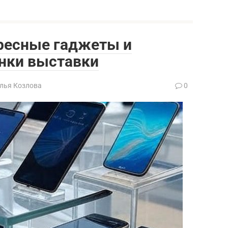
ересные гаджеты и
инки выставки
лья Козлова
0