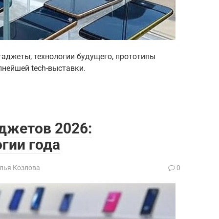
гаджеты, технологии будущего, прототипы
пнейшей tech-выставки.
джетов 2026:
гии года
лья Козлова
0