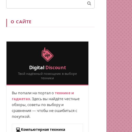
Поиск:
О САЙТЕ
Digital
Discount
Твой надёжный помощник в выборе
техники
Вы попали на портал о
технике и
гаджетах
. Здесь вы найдёте честные
обзоры, советы по выбору и
сравнения — чтобы не ошибиться с
покупкой.
💻
Компьютерная техника