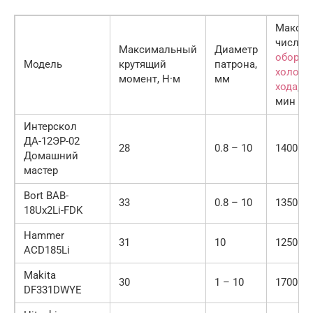
Макс.
число
Максимальный
Диаметр
оборот
Модель
крутящий
патрона,
холост
момент, Н·м
мм
хода
, о
мин
Интерскол
ДА-12ЭР-02
28
0.8 – 10
1400
Домашний
мастер
Bort BAB-
33
0.8 – 10
1350
18Ux2Li-FDK
Hammer
31
10
1250
ACD185Li
Makita
30
1 – 10
1700
DF331DWYE