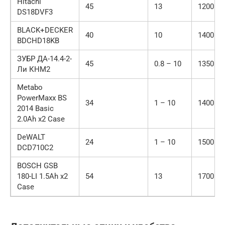
Hitachi
45
13
1200
DS18DVF3
BLACK+DECKER
40
10
1400
BDCHD18KB
ЗУБР ДА-14.4-2-
45
0.8 – 10
1350
Ли КНМ2
Metabo
PowerMaxx BS
34
1 – 10
1400
2014 Basic
2.0Ah x2 Case
DeWALT
24
1 – 10
1500
DCD710C2
BOSCH GSB
180-LI 1.5Ah x2
54
13
1700
Case