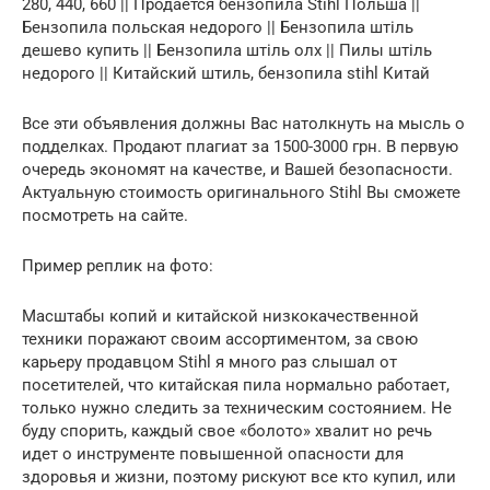
280, 440, 660 || Продается бензопила Stihl Польша ||
Бензопила польская недорого || Бензопила штіль
дешево купить || Бензопила штіль олх || Пилы штіль
недорого || Китайский штиль, бензопила stihl Китай
Все эти объявления должны Вас натолкнуть на мысль о
подделках. Продают плагиат за 1500-3000 грн. В первую
очередь экономят на качестве, и Вашей безопасности.
Актуальную стоимость оригинального Stihl Вы сможете
посмотреть на сайте.
Пример реплик на фото:
Масштабы копий и китайской низкокачественной
техники поражают своим ассортиментом, за свою
карьеру продавцом Stihl я много раз слышал от
посетителей, что китайская пила нормально работает,
только нужно следить за техническим состоянием. Не
буду спорить, каждый свое «болото» хвалит но речь
идет о инструменте повышенной опасности для
здоровья и жизни, поэтому рискуют все кто купил, или