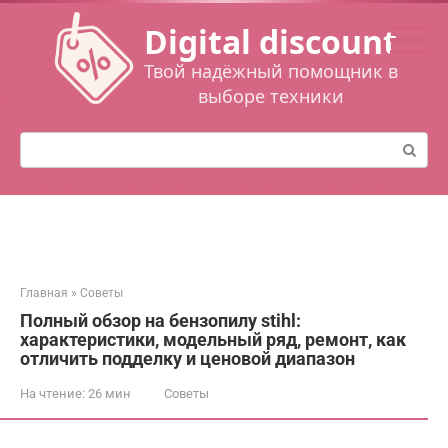
Перейти
Digital discount
к
контенту
Твой надёжный помощник в
выборе техники
Поиск:
Главная
»
Советы
Полный обзор на бензопилу stihl:
характеристики, модельный ряд, ремонт, как
отличить подделку и ценовой диапазон
На чтение:
26 мин
Советы