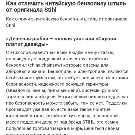
Как отличить китайскую бензопилу штиль
от оригинала Stihl
Как отличить китайскую бензопилу штиль от оригинала
Stihl
«Дешёвая рыбка — плохая уха» или «Скупой
платит дважды»
С этих слов известных всем людям начну статью,
посвященную подделкам и качеству китайских
бензопил (china chainsaw) которые опасны для
здоровья и жизни. Бензопилы и электропилы являются
особым инструментом, он требует повышенной техники
безопасности, надежности режущей гарнитуры
(звездочки, шины, пильные цепи), системы ручного
тормоза пильной цепи. На китайских пилах и подделках
про безопасность можете забыть, там ее нет. Подделки
производят уже давно, есть даже такое понятие
китайский штиль, китайская хузкварна, в основной
массе подделки делают под бренд STIHL, это самая
популярная торговая марка в мире, цениться своим
качеством и безопасностью.