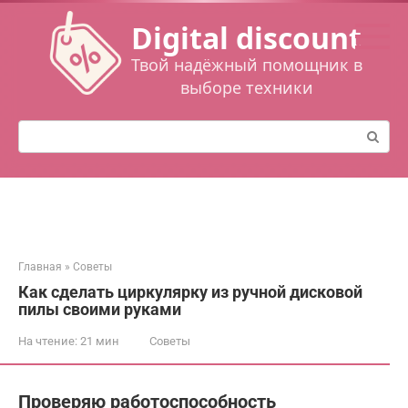
Перейти
Digital discount
к
контенту
Твой надёжный помощник в
выборе техники
Поиск:
Главная
»
Советы
Как сделать циркулярку из ручной дисковой
пилы своими руками
На чтение:
21 мин
Советы
Проверяю работоспособность