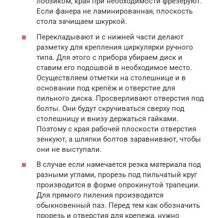
лобзиком, края при необходимости фрезеруют.
Если фанера не ламинированная, плоскость
стола зачищаем шкуркой.
Перекладывают и с нижней части делают
разметку для крепления циркулярки ручного
типа. Для этого с прибора убираем диск и
ставим его подошвой в необходимое место.
Осуществляем отметки на столешнице и в
основании под крепёж и отверстие для
пильного диска. Просверливают отверстия под
болты. Они будут скручиваться сверху под
столешницу и внизу держаться гайками.
Поэтому с края рабочей плоскости отверстия
зенкуют, а шляпки болтов заравнивают, чтобы
они не выступали.
В случае если намечается резка материала под
разными углами, прорезь под пильчатый круг
производится в форме опрокинутой трапеции.
Для прямого пиления производится
обыкновенный паз. Перед тем как обозначить
прорезь и отверстия для крепежа, нужно