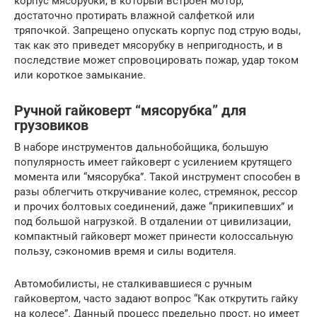
корпус мясорубки, в который встроен мотор,
достаточно протирать влажной салфеткой или
тряпочкой. Запрещено опускать корпус под струю воды,
так как это приведет мясорубку в непригодность, и в
последствие может спровоцировать пожар, удар током
или короткое замыкание.
Ручной гайковерт “мясорубка” для
грузовиков
В наборе инструментов дальнобойщика, большую
популярность имеет гайковерт с усилением крутящего
момента или “мясорубка”. Такой инструмент способен в
разы облегчить откручивание колес, стремянок, рессор
и прочих болтовых соединений, даже “прикипевших” и
под большой нагрузкой. В отдалении от цивилизации,
компактный гайковерт может принести колоссальную
пользу, сэкономив время и силы водителя.
Автомобилисты, не сталкивавшиеся с ручным
гайковертом, часто задают вопрос “Как открутить гайку
на колесе”. Данный процесс предельно прост, но имеет