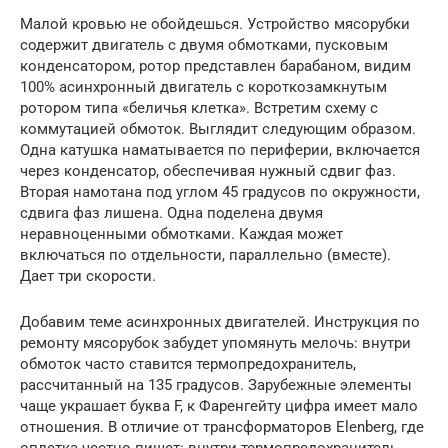
Малой кровью не обойдешься. Устройство мясорубки
содержит двигатель с двумя обмотками, пусковым
конденсатором, ротор представлен барабаном, видим
100% асинхронный двигатель с короткозамкнутым
ротором типа «беличья клетка». Встретим схему с
коммутацией обмоток. Выглядит следующим образом.
Одна катушка наматывается по периферии, включается
через конденсатор, обеспечивая нужный сдвиг фаз.
Вторая намотана под углом 45 градусов по окружности,
сдвига фаз лишена. Одна поделена двумя
неравноценными обмотками. Каждая может
включаться по отдельности, параллельно (вместе).
Дает три скорости.
Добавим теме асинхронных двигателей. Инструкция по
ремонту мясорубок забудет упомянуть мелочь: внутри
обмоток часто ставится термопредохранитель,
рассчитанный на 135 градусов. Зарубежные элементы
чаще украшает буква F, к Фаренгейту цифра имеет мало
отношения. В отличие от трансформаторов Elenberg, где
оплетка честно пишет: внутри термопредохранитель,