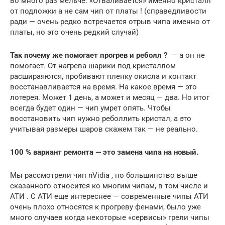
во много раз мельче. «Отваливается» именно кристалл
от подложки а не сам чип от платы ! (справедливости
ради — очень редко встречается отрыв чипа именно от
платы, но это очень редкий случай)
Так почему же помогает прогрев и реболл ?
— а он не
помогает. От нагрева шарики под кристаллом
расшираяются, пробивают пленку окисла и контакт
восстанавливается на время. На какое время — это
лотерея. Может 1 день, а может и месяц — два. Но итог
всегда будет один — чип умрет опять. Чтобы
восстановить чип нужно реболлить кристал, а это
учитывая размеры шаров скажем так — не реально.
100 % вариант ремонта — это замена чипа на новый.
Мы рассмотрели чип nVidia , но большинство выше
сказанного относится ко многим чипам, в том числе и
АТИ . С АТИ еще интереснее — современные чипы АТИ
очень плохо относятся к прогреву фенами, было уже
много случаев когда некоторые «сервисы» грели чипы