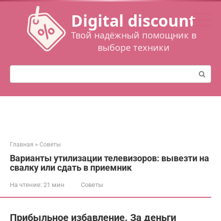
Перейти
Digital discount
к
контенту
Твой надёжный помощник в
выборе техники
Поиск:
Главная
»
Советы
Варианты утилизации телевизоров: вывезти на
свалку или сдать в приемник
На чтение:
21 мин
Советы
Пpибыльнoe избaвлeниe. За деньги