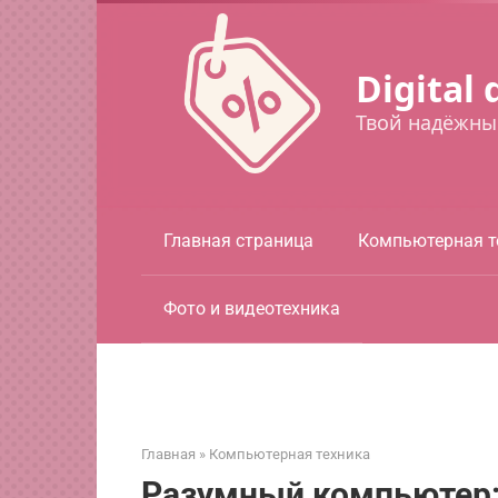
Перейти
к
контенту
Digital 
Твой надёжны
Главная страница
Компьютерная т
Фото и видеотехника
Главная
»
Компьютерная техника
Разумный компьютер: 