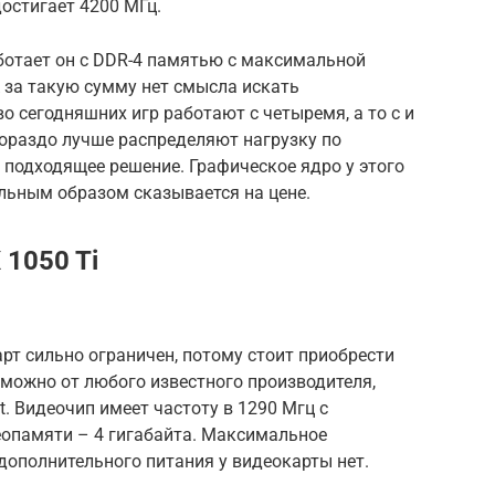
остигает 4200 МГц.
ботает он с DDR-4 памятью с максимальной
К за такую сумму нет смысла искать
 сегодняшних игр работают с четыремя, а то с и
гораздо лучше распределяют нагрузку по
е подходящее решение. Графическое ядро у этого
ельным образом сказывается на цене.
 1050 Ti
т сильно ограничен, потому стоит приобрести
ь можно от любого известного производителя,
. Видеочип имеет частоту в 1290 Мгц с
еопамяти – 4 гигабайта. Максимальное
 дополнительного питания у видеокарты нет.