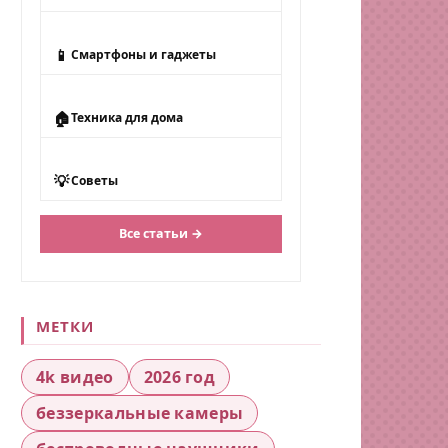
📱
Смартфоны и гаджеты
🏠
Техника для дома
💡
Советы
Все статьи →
МЕТКИ
4k видео
2026 год
беззеркальные камеры