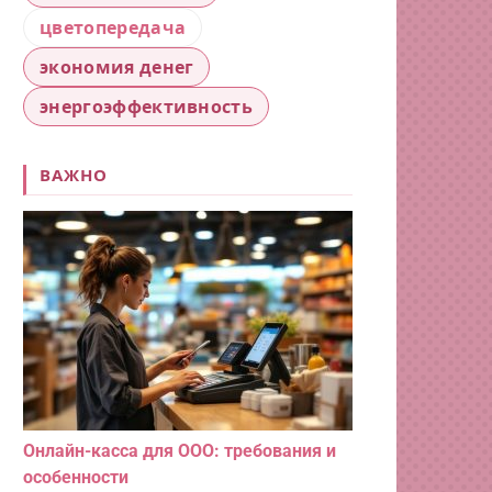
цветопередача
экономия денег
энергоэффективность
ВАЖНО
Онлайн-касса для ООО: требования и
особенности