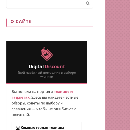
Поиск:
О САЙТЕ
Digital
Discount
Твой надёжный помощник в выборе
техники
Вы попали на портал о
технике и
гаджетах
. Здесь вы найдёте честные
обзоры, советы по выбору и
сравнения — чтобы не ошибиться с
покупкой.
💻
Компьютерная техника