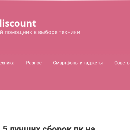
discount
й помощник в выборе техники
ехника
Разное
Смартфоны и гаджеты
Совет
5 лучших сборок пк на