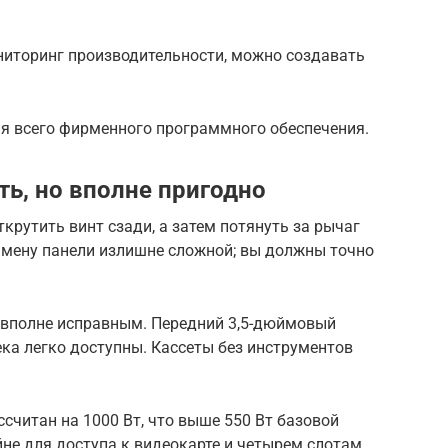
мониторинг производительности, можно создавать
ия всего фирменного программного обеспечения.
ть, но вполне пригодно
ткрутить винт сзади, а затем потянуть за рычаг
амену панели излишне сложной; вы должны точно
 вполне исправным. Передний 3,5-дюймовый
ека легко доступны. Кассеты без инструментов
считан на 1000 Вт, что выше 550 Вт базовой
не для доступа к видеокарте и четырем слотам