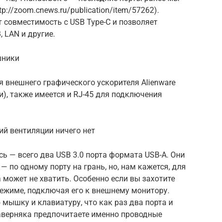
p://zoom.cnews.ru/publication/item/57262).
т совместимость с USB Type-C и позволяет
 LAN и другие.
шники
 внешнего графического ускорителя Alienware
и), также имеется и RJ-45 для подключения
ий вентиляции ничего нет
сь — всего два USB 3.0 порта формата USB-A. Они
 по одному порту на грань, но, нам кажется, для
 может не хватить. Особенно если вы захотите
режиме, подключая его к внешнему монитору.
ышку и клавиатуру, что как раз два порта и
 наверняка предпочитаете именно проводные