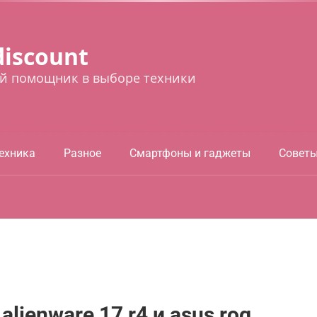
discount
й помощник в выборе техники
ехника
Разное
Смартфоны и гаджеты
Совет
lienware 17 r4 и asus rog