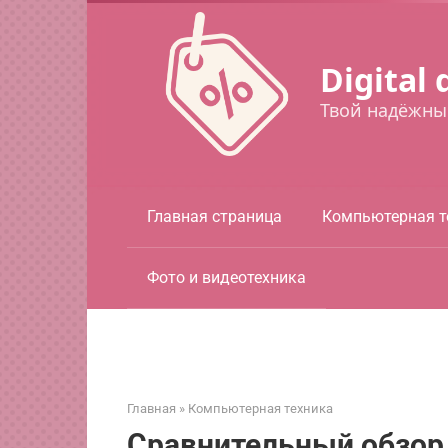
Перейти
к
контенту
Digital 
Твой надёжны
Главная страница
Компьютерная т
Фото и видеотехника
Главная
»
Компьютерная техника
Сравнительный обзор a