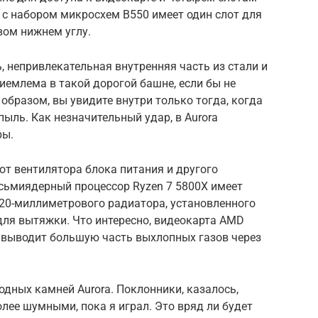
 с набором микросхем B550 имеет один слот для
вом нижнем углу.
, непривлекательная внутренняя часть из стали и
емлема в такой дорогой башне, если бы не
 образом, вы увидите внутри только тогда, когда
ыль. Как незначительный удар, в Aurora
ры.
от вентилятора блока питания и другого
осьмиядерный процессор Ryzen 7 5800X имеет
20-миллиметрового радиатора, установленного
 для вытяжки. Что интересно, видеокарта AMD
е выводит большую часть выхлопных газов через
одных камней Aurora. Поклонники, казалось,
олее шумными, пока я играл. Это вряд ли будет