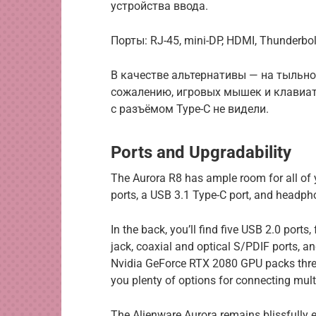
устройства ввода.
Порты: RJ-45, mini-DP, HDMI, Thunderb
В качестве альтернативы — на тыльной
сожалению, игровых мышек и клавиат
с разъёмом Type-C не видели.
Ports and Upgradability
The Aurora R8 has ample room for all of y
ports, a USB 3.1 Type-C port, and headph
In the back, you’ll find five USB 2.0 ports
jack, coaxial and optical S/PDIF ports, an
Nvidia GeForce RTX 2080 GPU packs three
you plenty of options for connecting mult
The Alienware Aurora remains blissfully 