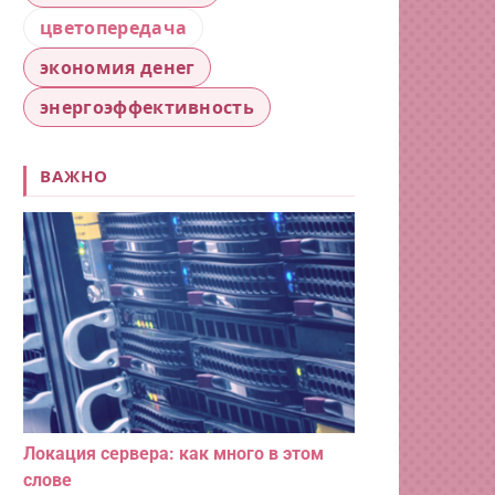
цветопередача
экономия денег
энергоэффективность
ВАЖНО
Локация сервера: как много в этом
слове