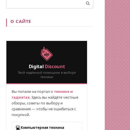
Поиск:
О САЙТЕ
Digital
Discount
Твой надёжный помощник в выборе
техники
Вы попали на портал о
технике и
гаджетах
. Здесь вы найдёте честные
обзоры, советы по выбору и
сравнения — чтобы не ошибиться с
покупкой.
💻
Компьютерная техника