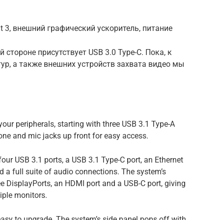
olt 3, внешний графический ускоритель, питание
 стороне присутствует USB 3.0 Type-C. Пока, к
ур, а также внешних устройств захвата видео мы
our peripherals, starting with three USB 3.1 Type-A
one and mic jacks up front for easy access.
, four USB 3.1 ports, a USB 3.1 Type-C port, an Ethernet
d a full suite of audio connections. The system’s
 DisplayPorts, an HDMI port and a USB-C port, giving
iple monitors.
easy to upgrade. The system’s side panel pops off with