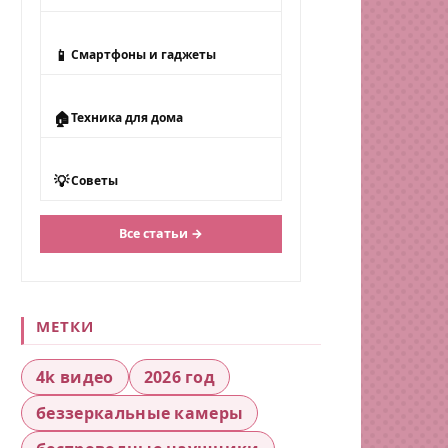
📱
Смартфоны и гаджеты
🏠
Техника для дома
💡
Советы
Все статьи →
МЕТКИ
4k видео
2026 год
беззеркальные камеры