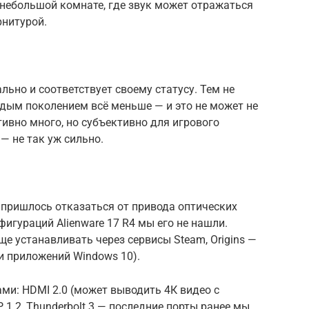
 небольшой комнате, где звук может отражаться
рнитурой.
льно и соответствует своему статусу. Тем не
дым поколением всё меньше — и это не может не
ктивно много, но субъективно для игрового
 не так уж сильно.
 пришлось отказаться от привода оптических
игураций Alienware 17 R4 мы его не нашли.
ще устанавливать через сервисы Steam, Origins —
и приложений Windows 10).
ми: HDMI 2.0 (может выводить 4К видео с
P 1.2, Thunderbolt 3 — последние порты ранее мы