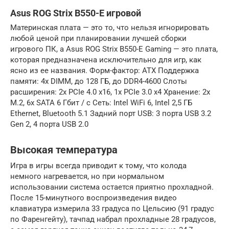
Asus ROG Strix B550-E игровой
Материнская плата — это то, что нельзя игнорировать
любой ценой при планировании лучшей сборки
игрового ПК, а Asus ROG Strix B550-E Gaming — это плата,
которая предназначена исключительно для игр, как
ясно из ее названия. Форм-фактор: ATX Поддержка
памяти: 4x DIMM, до 128 ГБ, до DDR4-4600 Слоты
расширения: 2x PCIe 4.0 x16, 1x PCIe 3.0 x4 Хранение: 2x
M.2, 6x SATA 6 Гбит / с Сеть: Intel WiFi 6, Intel 2,5 ГБ
Ethernet, Bluetooth 5.1 Задний порт USB: 3 порта USB 3.2
Gen 2, 4 порта USB 2.0
Высокая температура
Игра в игры всегда приводит к тому, что колода
немного нагревается, но при нормальном
использовании система остается приятно прохладной.
После 15-минутного воспроизведения видео
клавиатура измерила 33 градуса по Цельсию (91 градус
по Фаренгейту), тачпад набрал прохладные 28 градусов,