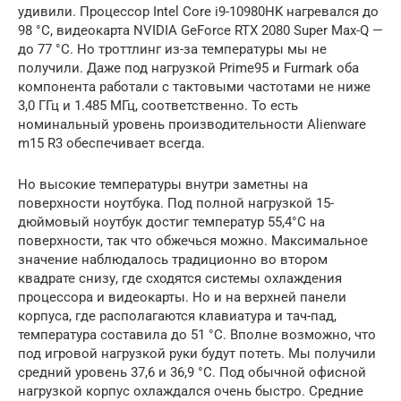
удивили. Процессор Intel Core i9-10980HK нагревался до
98 °C, видеокарта NVIDIA GeForce RTX 2080 Super Max-Q —
до 77 °C. Но троттлинг из-за температуры мы не
получили. Даже под нагрузкой Prime95 и Furmark оба
компонента работали с тактовыми частотами не ниже
3,0 ГГц и 1.485 МГц, соответственно. То есть
номинальный уровень производительности Alienware
m15 R3 обеспечивает всегда.
Но высокие температуры внутри заметны на
поверхности ноутбука. Под полной нагрузкой 15-
дюймовый ноутбук достиг температур 55,4°C на
поверхности, так что обжечься можно. Максимальное
значение наблюдалось традиционно во втором
квадрате снизу, где сходятся системы охлаждения
процессора и видеокарты. Но и на верхней панели
корпуса, где располагаются клавиатура и тач-пад,
температура составила до 51 °C. Вполне возможно, что
под игровой нагрузкой руки будут потеть. Мы получили
средний уровень 37,6 и 36,9 °C. Под обычной офисной
нагрузкой корпус охлаждался очень быстро. Средние