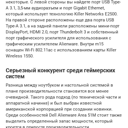
некоторые. С левой стороны вы найдете порт USB Type-
A 3.1, 3,5-мм аудиоразъем и порт Gigabit Ethernet,
который использует технологию Killer Networks E2500.
На правой стороне расположены еще два порта USB
Type-A 3.1, а на задней панели расположены мини-порт
DisplayPort, HDMI 2.0, порт Thunderbolt 3 и собственный
порт графического усилителя для использования с
графическим усилителем Alienware. Внутри m15
оснащен Wi-Fi 802.11ac с использованием карты Killer
Wireless 1550.
Серьезный конкурент среди геймерских
систем
Разница между ноутбуком и настольной системой в
плане производительности становится все менее
очевидной. Такого рода подход (по технической части и
аппаратной начинке) и был выбран известной
американской корпорацией при создании новинки.
Среди особенностей Dell Alienware Area 51M стоит также
выделить определенный запас мощности, который
кроется в приросте производительности.