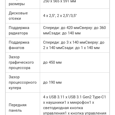
250 х 565 х 591 мм
размеры
Дисковые
4 х 2,5″, 2 х 2,5″/3,5″
отсеки
Поддержка
Спереди: до 420 ммСверху: до 360
радиатора
ммСзади: до 140 мм
Поддержка
Спереди: до 3 x 140 ммСверху: до
фанатов
2 x 140 ммСзади: до 1 x 140 мм
Зазор
графического
до 450 мм
процессора
Зазор
процессорного
до 190 мм
кулера
4 x USB 3.11 x USB 3.1 Gen2 Type-C1
x наушники1 x микрофон1 x
Передняя
светодиодная кнопка
панель
управления1 x кнопка управления