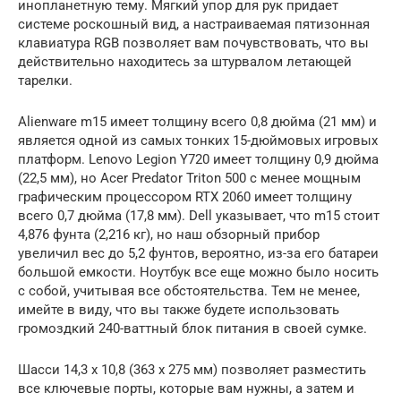
инопланетную тему. Мягкий упор для рук придает
системе роскошный вид, а настраиваемая пятизонная
клавиатура RGB позволяет вам почувствовать, что вы
действительно находитесь за штурвалом летающей
тарелки.
Alienware m15 имеет толщину всего 0,8 дюйма (21 мм) и
является одной из самых тонких 15-дюймовых игровых
платформ. Lenovo Legion Y720 имеет толщину 0,9 дюйма
(22,5 мм), но Acer Predator Triton 500 с менее мощным
графическим процессором RTX 2060 имеет толщину
всего 0,7 дюйма (17,8 мм). Dell указывает, что m15 стоит
4,876 фунта (2,216 кг), но наш обзорный прибор
увеличил вес до 5,2 фунтов, вероятно, из-за его батареи
большой емкости. Ноутбук все еще можно было носить
с собой, учитывая все обстоятельства. Тем не менее,
имейте в виду, что вы также будете использовать
громоздкий 240-ваттный блок питания в своей сумке.
Шасси 14,3 x 10,8 (363 x 275 мм) позволяет разместить
все ключевые порты, которые вам нужны, а затем и