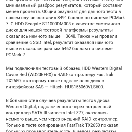
минимальный разброс результатов, который составил
менее процента. Общий результат для данного теста в
нашем случае составил 3491 баллов по системе PCMark
7. С HDD Seagate ST1000DM003 в качестве системного
диска для нашей тестовой платформы результаты
оказались немного выше – 3648. Также мы провели
сравнение с SSD Intel, результат оказался намного
выше и оказался равным 5462 баллам по системе
PCMark 7.
Мы подключили тестовый образец HDD Western Digital
Caviar Red (WD20EFRX) к RAID-контроллеру FastTrak
TX2650, к которому также подключался диск с
интерфейсом SAS — Hitachi HUS156060VLS600.
В большинстве случаев результаты тестов диска
Western Digital, подключенного через встроенный
контроллер SATA III чипсета Intel Z77, оказались
немного выше, чем через внешний RAID-контроллер.
Только в тесте копирования FastTrak TX2650 показал
большую производительность. В целом, результаты