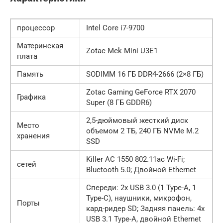
процессор
Intel Core i7-9700
Материнская
Zotac Mek Mini U3E1
плата
Память
SODIMM 16 ГБ DDR4-2666 (2×8 ГБ)
Zotac Gaming GeForce RTX 2070
Графика
Super (8 ГБ GDDR6)
2,5-дюймовый жесткий диск
Место
объемом 2 ТБ, 240 ГБ NVMe M.2
хранения
SSD
Killer AC 1550 802.11ac Wi-Fi;
сетей
Bluetooth 5.0; Двойной Ethernet
Спереди: 2x USB 3.0 (1 Type-A, 1
Type-C), наушники, микрофон,
Порты
кард-ридер SD; Задняя панель: 4x
USB 3.1 Type-A, двойной Ethernet