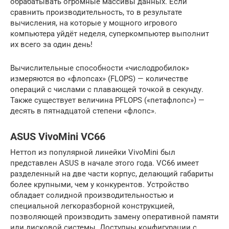
обрабатывать огромные массивы данных. Если
сравнить производительность, то в результате
вычисления, на которые у мощного игрового
компьютера уйдёт неделя, суперкомпьютер выполнит
их всего за один день!
Вычислительные способности «числодробилок»
измеряются во «флопсах» (FLOPS) — количестве
операций с числами с плавающей точкой в секунду.
Также существует величина PFLOPS («петафлопс») —
десять в пятнадцатой степени «флопс».
ASUS VivoMini VC66
Неттоп из популярной линейки VivoMini был
представлен ASUS в начале этого года. VC66 имеет
разделенный на две части корпус, делающий габариты
более крупными, чем у конкурентов. Устройство
обладает солидной производительностью и
специальной легкоразборной конструкцией,
позволяющей производить замену оперативной памяти
или дисковой системы. Доступны конфигурации с