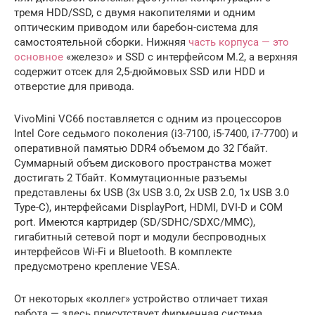
тремя HDD/SSD, с двумя накопителями и одним
оптическим приводом или баребон-система для
самостоятельной сборки. Нижняя
часть корпуса — это
основное
«железо» и SSD с интерфейсом M.2, а верхняя
содержит отсек для 2,5-дюймовых SSD или HDD и
отверстие для привода.
VivoMini VC66 поставляется с одним из процессоров
Intel Core седьмого поколения (i3-7100, i5-7400, i7-7700) и
оперативной памятью DDR4 объемом до 32 Гбайт.
Суммарный объем дискового пространства может
достигать 2 Тбайт. Коммутационные разъемы
представлены 6х USB (3х USB 3.0, 2х USB 2.0, 1х USB 3.0
Type-C), интерфейсами DisplayPort, HDMI, DVI-D и COM
port. Имеются картридер (SD/SDHC/SDXC/MMC),
гигабитный сетевой порт и модули беспроводных
интерфейсов Wi-Fi и Bluetooth. В комплекте
предусмотрено крепление VESA.
От некоторых «коллег» устройство отличает тихая
работа — здесь присутствует фирменная система