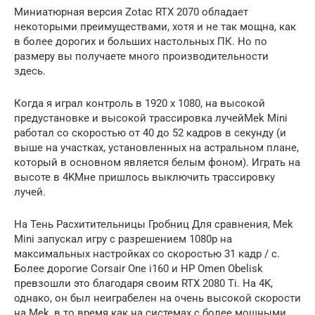
Миниатюрная версия Zotac RTX 2070 обладает
некоторыми преимуществами, хотя и не так мощна, как
в более дорогих и больших настольных ПК. Но по
размеру вы получаете много производительности
здесь.
Когда я играл контроль в 1920 x 1080, на высокой
предустановке и высокой трассировка лучейMek Mini
работал со скоростью от 40 до 52 кадров в секунду (и
выше на участках, установленных на астральном плане,
который в основном является белым фоном). Играть на
высоте в 4KМне пришлось выключить трассировку
лучей.
На Тень Расхитительницы Гробниц Для сравнения, Mek
Mini запускал игру с разрешением 1080p на
максимальных настройках со скоростью 31 кадр / с.
Более дорогие Corsair One i160 и HP Omen Obelisk
превзошли это благодаря своим RTX 2080 Ti. На 4K,
однако, он был неиграбелен на очень высокой скорости
на Mek, в то время как на системах с более мощными