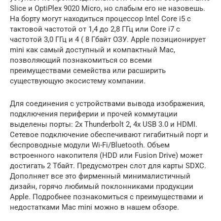
Slice и OptiPlex 9020 Micro, но слабым его не назовешь.
На борту могут находиться процессор Intel Core i5 с
тактовой частотой от 1,4 до 2,8 ГГц или Core i7 с
частотой 3,0 ГГц и 4 ( 8 Гбайт ОЗУ. Apple позиционирует
mini как самый доступный и компактный Mac,
позволяющий познакомиться со всеми
преимуществами семейства или расширить
существующую экосистему компании.
Для соединения с устройствами вывода изображения,
подключения периферии и прочей коммутации
выделены порты: 2х Thunderbolt 2, 4х USB 3.0 и HDMI.
Сетевое подключение обеспечивают гигабитный порт и
беспроводные модули Wi-Fi/Bluetooth. Объем
встроенного накопителя (HDD или Fusion Drive) может
достигать 2 Тбайт. Предусмотрен слот для карты SDXC.
Дополняет все это фирменный минималистичный
дизайн, горячо любимый поклонниками продукции
Apple. Подробнее познакомиться с преимуществами и
недостатками Mac mini можно в нашем обзоре.