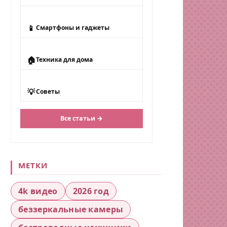
📱
Смартфоны и гаджеты
🏠
Техника для дома
💡
Советы
Все статьи →
МЕТКИ
4k видео
2026 год
беззеркальные камеры