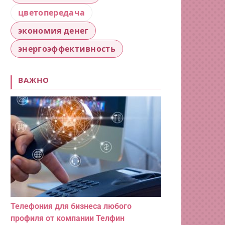
цветопередача
экономия денег
энергоэффективность
ВАЖНО
Телефония для бизнеса любого
профиля от компании Телфин