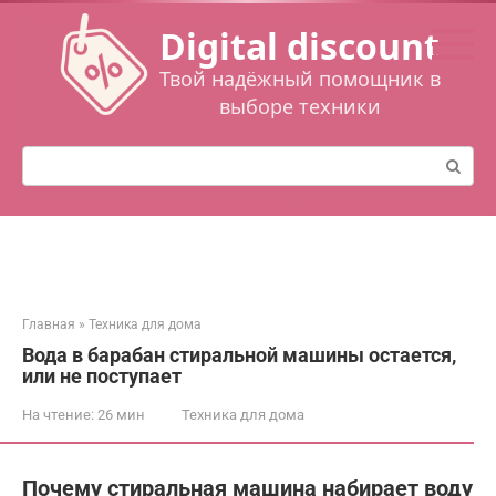
Перейти
Digital discount
к
контенту
Твой надёжный помощник в
выборе техники
Поиск:
Главная
»
Техника для дома
Вода в барабан стиральной машины остается,
или не поступает
На чтение:
26 мин
Техника для дома
Почему стиральная машина набирает воду