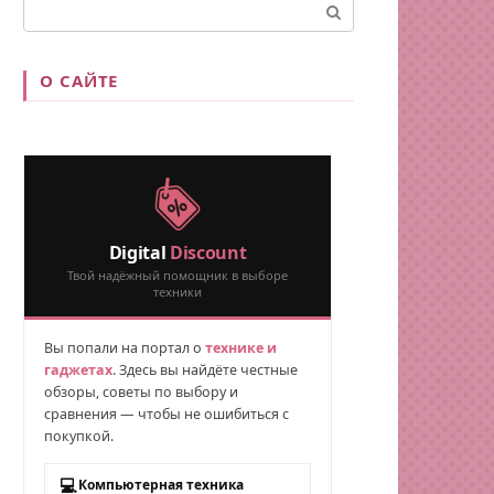
Поиск:
О САЙТЕ
Digital
Discount
Твой надёжный помощник в выборе
техники
Вы попали на портал о
технике и
гаджетах
. Здесь вы найдёте честные
обзоры, советы по выбору и
сравнения — чтобы не ошибиться с
покупкой.
💻
Компьютерная техника