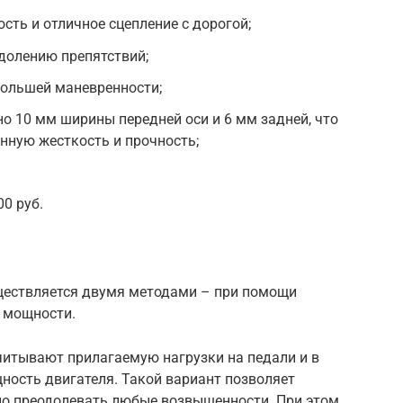
сть и отличное сцепление с дорогой;
долению препятствий;
большей маневренности;
но 10 мм ширины передней оси и 6 мм задней, что
нную жесткость и прочность;
0 руб.
ществляется двумя методами – при помощи
а мощности.
читывают прилагаемую нагрузки на педали и в
ность двигателя. Такой вариант позволяет
но преодолевать любые возвышенности. При этом