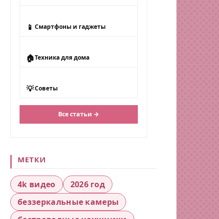
📱
Смартфоны и гаджеты
🏠
Техника для дома
💡
Советы
Все статьи →
МЕТКИ
4k видео
2026 год
беззеркальные камеры