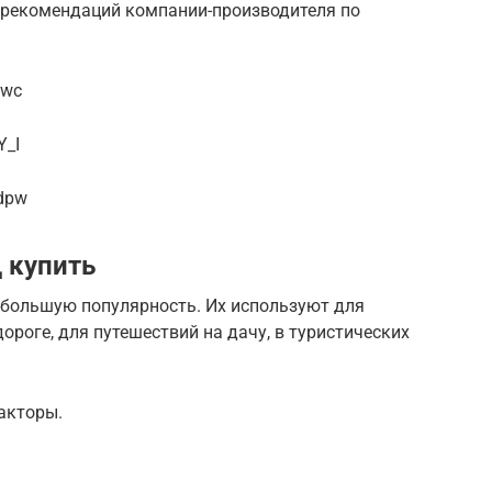
 рекомендаций компании-производителя по
jwc
Y_I
udpw
 купить
большую популярность. Их используют для
дороге, для путешествий на дачу, в туристических
акторы.