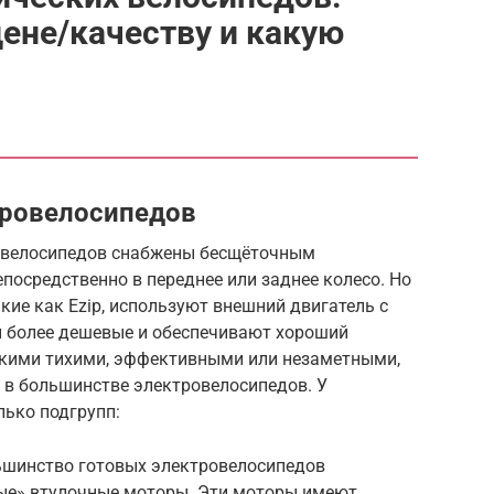
цене/качеству и какую
тровелосипедов
овелосипедов снабжены бесщёточным
осредственно в переднее или заднее колесо. Но
кие как Ezip, используют внешний двигатель с
и более дешевые и обеспечивают хороший
акими тихими, эффективными или незаметными,
 в большинстве электровелосипедов. У
лько подгрупп:
ьшинство готовых электровелосипедов
ые» втулочные моторы. Эти моторы имеют