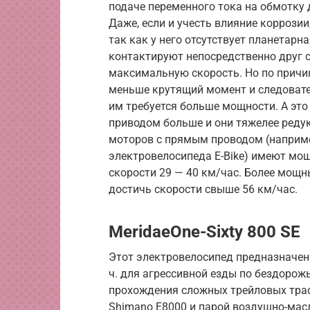
подаче переменного тока на обмотку 
Даже, если и учесть влияние коррозии
так как у него отсутствует планетар
контактируют непосредственно друг 
максимальную скорость. Но по причин
меньше крутящий момент и следоват
им требуется больше мощности. А это
приводом больше и они тяжелее реду
моторов с прямым проводом (наприм
электровелосипеда E-Bike) имеют мо
скорости 29 — 40 км/час. Более мощны
достичь скорости свыше 56 км/час.
MeridaeOne-Sixty 800 SE
Этот электровелосипед предназначен 
ч. для агрессивной езды по бездорож
прохождения сложных трейловых тра
Shimano E8000 и парой воздушно-ма