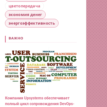
цветопередача
экономия денег
энергоэффективность
ВАЖНО
Компания Upsystems обеспечивает
полный цикл сопровождения DevOps-