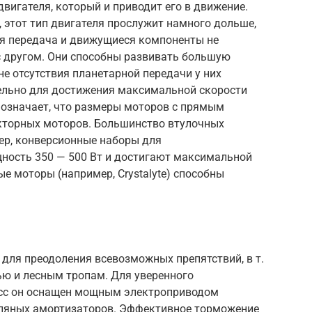
двигателя, который и приводит его в движение.
, этот тип двигателя прослужит намного дольше,
ная передача и движущиеся компоненты не
с другом. Они способны развивать большую
е отсутствия планетарной передачи у них
ельно для достижения максимальной скорости
 означает, что размеры моторов с прямым
кторных моторов. Большинство втулочных
ер, конверсионные наборы для
щность 350 — 500 Вт и достигают максимальной
е моторы (например, Crystalyte) способны
для преодоления всевозможных препятствий, в т.
ью и лесным тропам. Для уверенного
сс он оснащен мощным электроприводом
сляных амортизаторов. Эффективное торможение