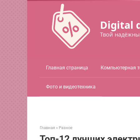
Перейти
к
контенту
Digital 
Твой надёжны
Главная страница
Компьютерная т
Фото и видеотехника
Главная
»
Разное
Топ-12 лучших электр