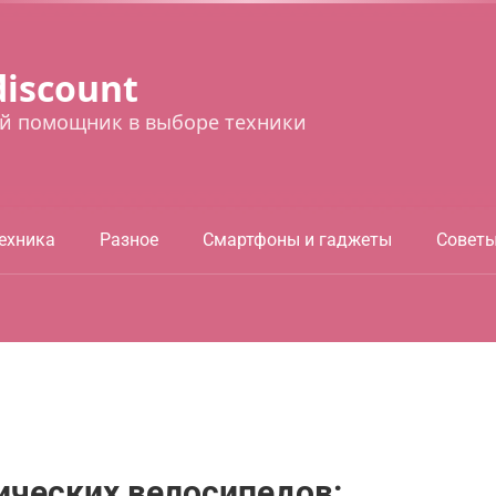
discount
й помощник в выборе техники
ехника
Разное
Смартфоны и гаджеты
Совет
ических велосипедов: