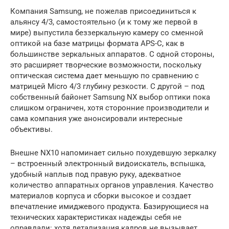
Компания Samsung, не пожелав присоединиться к
альянсу 4/3, самостоятельно (и к тому же первой в
мире) выпустила беззеркальную камеру со сменной
оптикой на базе матрицы формата APS-C, как в
большинстве зеркальных аппаратов. С одной стороны,
это расширяет творческие возможности, поскольку
оптическая система дает меньшую по сравнению с
матрицей Micro 4/3 глубину резкости. С другой – под
собственный байонет Samsung NX выбор оптики пока
слишком ограничен, хотя сторонние производители и
сама компания уже анонсировали интересные
объективы.
Внешне NX10 напоминает сильно похудевшую зеркалку
– встроенный электронный видоискатель, вспышка,
удобный наплыв под правую руку, адекватное
количество аппаратных органов управления. Качество
материалов корпуса и сборки высокое и создает
впечатление имиджевого продукта. Базирующиеся на
технических характеристиках надежды себя не
оправдали: хотя детализация кадров не вызывает