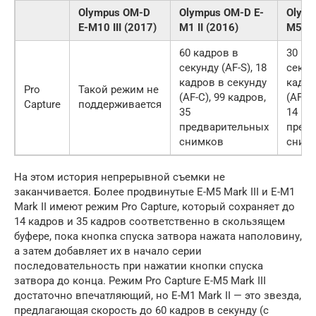
Olympus OM-D
Olympus OM-D E-
Olymp
E-M10 III (2017)
M1 II (2016)
M5 III
60 кадров в
30 ка
секунду (AF-S), 18
секунд
кадров в секунду
кадро
Pro
Такой режим не
(AF-C), 99 кадров,
(AF-C)
Capture
поддерживается
35
14
предварительных
пред
снимков
сним
На этом история непрерывной съемки не
заканчивается. Более продвинутые E-M5 Mark III и E-M1
Mark II имеют режим Pro Capture, который сохраняет до
14 кадров и 35 кадров соответственно в скользящем
буфере, пока кнопка спуска затвора нажата наполовину,
а затем добавляет их в начало серии
последовательность при нажатии кнопки спуска
затвора до конца. Режим Pro Capture E-M5 Mark III
достаточно впечатляющий, но E-M1 Mark II — это звезда,
предлагающая скорость до 60 кадров в секунду (с